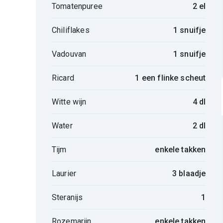
Tomatenpuree
2 el
Chiliflakes
1 snuifje
Vadouvan
1 snuifje
Ricard
1 een flinke scheut
Witte wijn
4 dl
Water
2 dl
Tijm
enkele takken
Laurier
3 blaadje
Steranijs
1
Rozemarijn
enkele takken