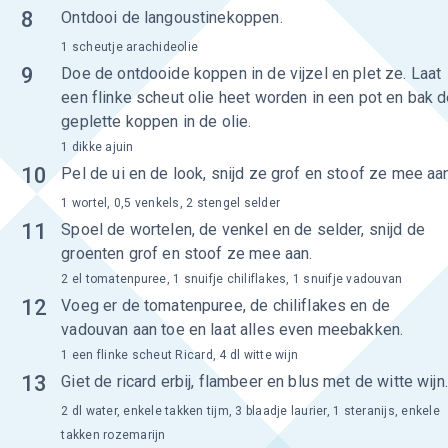
8
Ontdooi de langoustinekoppen.
1 scheutje arachideolie
9
Doe de ontdooide koppen in de vijzel en plet ze. Laat
een flinke scheut olie heet worden in een pot en bak 
geplette koppen in de olie.
1 dikke ajuin
10
Pel de ui en de look, snijd ze grof en stoof ze mee aan
1 wortel, 0,5 venkels, 2 stengel selder
11
Spoel de wortelen, de venkel en de selder, snijd de
groenten grof en stoof ze mee aan.
2 el tomatenpuree, 1 snuifje chiliflakes, 1 snuifje vadouvan
12
Voeg er de tomatenpuree, de chiliflakes en de
vadouvan aan toe en laat alles even meebakken.
1 een flinke scheut Ricard, 4 dl witte wijn
13
Giet de ricard erbij, flambeer en blus met de witte wijn.
2 dl water, enkele takken tijm, 3 blaadje laurier, 1 steranijs, enkele
takken rozemarijn