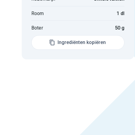
Room
1 dl
Boter
50 g
Ingrediënten kopiëren