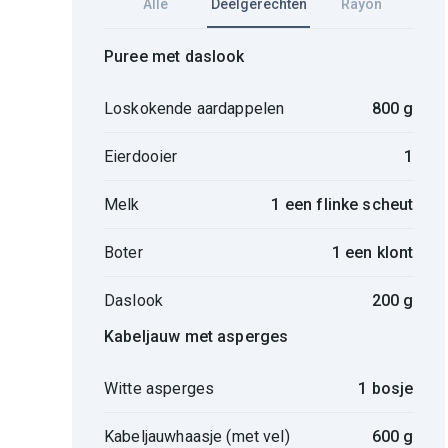
Alle
Deelgerechten
Rayon
Puree met daslook
Loskokende aardappelen
800 g
Eierdooier
1
Melk
1 een flinke scheut
Boter
1 een klont
Daslook
200 g
Kabeljauw met asperges
Witte asperges
1 bosje
Kabeljauwhaasje (met vel)
600 g