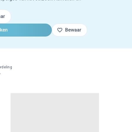
ar
oken
Bewaar
rdeling
%