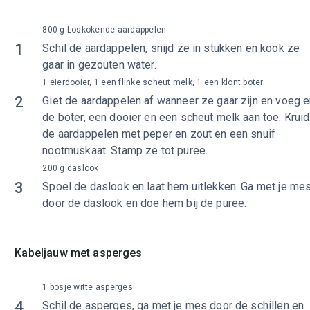
800 g Loskokende aardappelen
1
Schil de aardappelen, snijd ze in stukken en kook ze
gaar in gezouten water.
1 eierdooier, 1 een flinke scheut melk, 1 een klont boter
2
Giet de aardappelen af wanneer ze gaar zijn en voeg e
de boter, een dooier en een scheut melk aan toe. Kruid
de aardappelen met peper en zout en een snuif
nootmuskaat. Stamp ze tot puree.
200 g daslook
3
Spoel de daslook en laat hem uitlekken. Ga met je me
door de daslook en doe hem bij de puree.
Kabeljauw met asperges
1 bosje witte asperges
4
Schil de asperges, ga met je mes door de schillen en