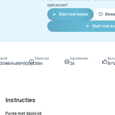
opkrassen!
Start met koken
Bewa
Start met k
recht
Totale tijd
Ingrediënten
Beoo
O8lb9ollhP0QDj2
50m
26
81
Instructies
Puree met daslook