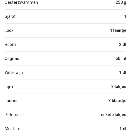
Oesterzwammen
250 g
Sjalot
1
Look
1 teentje
Room
2 dl
Cognac
50 ml
Witte wijn
1 dl
Tijm
3 takjes
Laurier
3 blaadje
Peterselie
enkele takjes
Mosterd
1 el