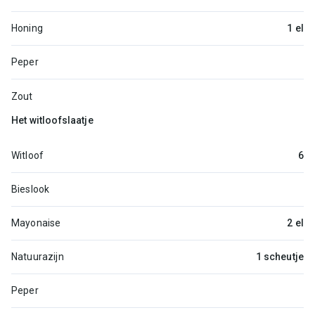
Honing
1 el
Peper
Zout
Het witloofslaatje
Witloof
6
Bieslook
Mayonaise
2 el
Natuurazijn
1 scheutje
Peper