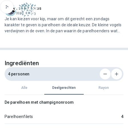
ofdinhoud
Jeroen Meus
3590 recepten
Je kan kiezen voor kip, maar om dit gerecht een zondags
karakter te geven is parelhoen de ideale keuze. De kleine vogels
verdwijnen in de oven. In de pan waarin de parelhoenders wat
kleur kregen, bereid je een romige saus met oesterzwammen.
Gooi kroketten in de friteuse, snipper wat Belgisch witloof en je
zet in geen tijd een onweerstaanbaar lekker hoofdgerecht op de
tafel.
Ingrediënten
4 personen
Alle
Deelgerechten
Rayon
De parelhoen met champignonroom
Parelhoenfilets
4