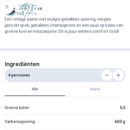
ofdinhoud
Jeroen Meus
3590 recepten
Een romige pasta met stukjes gebakken spiering, reepjes
gerookt spek, gebakken champignons en een saus op basis van
groene kool en mascarpone. Dit is puur winters comfort food!
Ingrediënten
4 personen
Alle
Rayon
Groene kolen
0,5
Varkensspiering
600 g