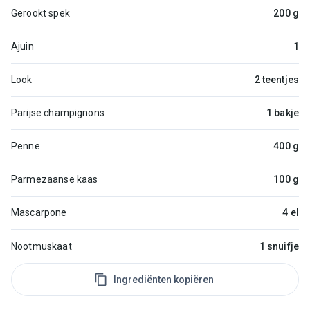
Gerookt spek
200 g
Ajuin
1
Look
2 teentjes
Parijse champignons
1 bakje
Penne
400 g
Parmezaanse kaas
100 g
Mascarpone
4 el
Nootmuskaat
1 snuifje
Ingrediënten kopiëren