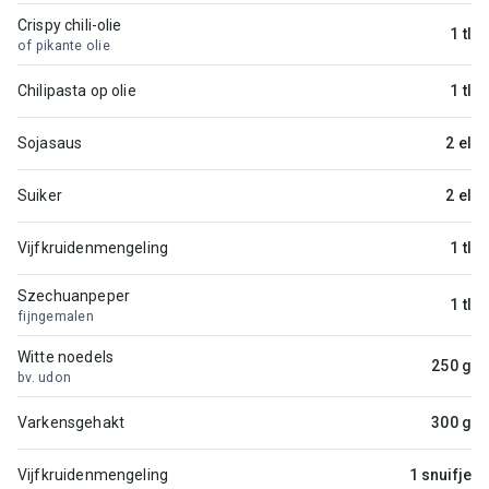
Crispy chili-olie
1 tl
of pikante olie
Chilipasta op olie
1 tl
Sojasaus
2 el
Suiker
2 el
Vijfkruidenmengeling
1 tl
Szechuanpeper
1 tl
fijngemalen
Witte noedels
250 g
bv. udon
Varkensgehakt
300 g
Vijfkruidenmengeling
1 snuifje