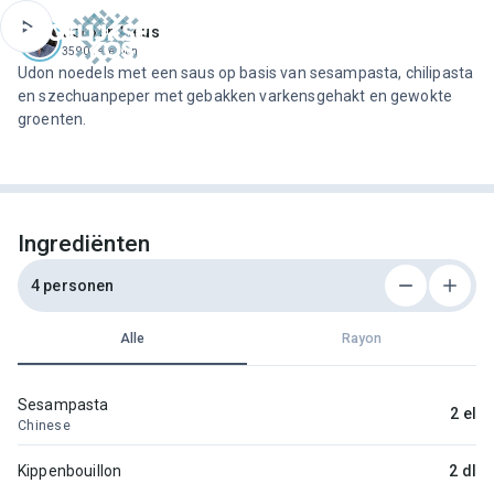
ofdinhoud
Jeroen Meus
3590 recepten
Udon noedels met een saus op basis van sesampasta, chilipasta
en szechuanpeper met gebakken varkensgehakt en gewokte
groenten.
Ingrediënten
4 personen
Alle
Rayon
Sesampasta
2 el
Chinese
Kippenbouillon
2 dl