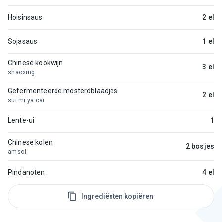
Hoisinsaus
2 el
Sojasaus
1 el
Chinese kookwijn
3 el
shaoxing
Gefermenteerde mosterdblaadjes
2 el
sui mi ya cai
Lente-ui
1
Chinese kolen
2 bosjes
amsoi
Pindanoten
4 el
Ingrediënten kopiëren