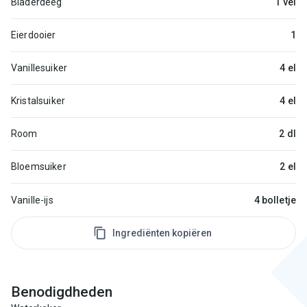
Bladerdeeg
1 vel
Eierdooier
1
Vanillesuiker
4 el
Kristalsuiker
4 el
Room
2 dl
Bloemsuiker
2 el
Vanille-ijs
4 bolletje
Ingrediënten kopiëren
Benodigdheden