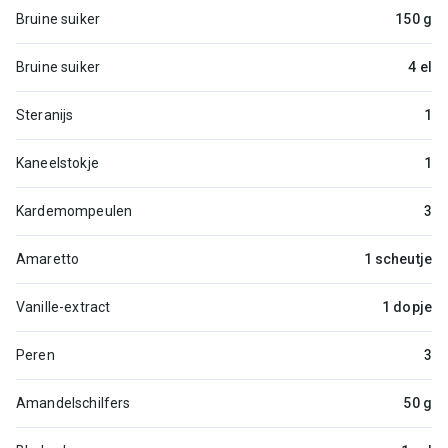
Bruine suiker
150 g
Bruine suiker
4 el
Steranijs
1
Kaneelstokje
1
Kardemompeulen
3
Amaretto
1 scheutje
Vanille-extract
1 dopje
Peren
3
Amandelschilfers
50 g