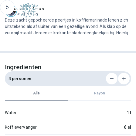
ofdinhoud
Jeroen Meus
3590 recepten
Deze zacht gepocheerde peertjes in koffiemarinade lenen zich
uitstekend als afsluiter van een gezellige avond. Als klap op de
vuurpijl maakt Jeroen er krokante bladerdeegkoekjes bij. Heerlijk
bij een bolletje ijs!
Ingrediënten
4 personen
Alle
Rayon
Water
1 l
Koffievervanger
6 el