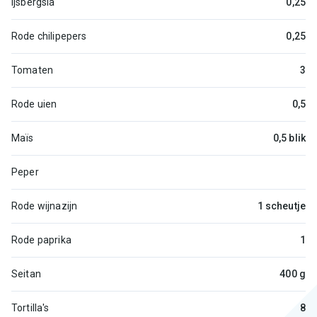
Ijsbergsla
0,25
Rode chilipepers
0,25
Tomaten
3
Rode uien
0,5
Maïs
0,5 blik
Peper
Rode wijnazijn
1 scheutje
Rode paprika
1
Seitan
400 g
Tortilla's
8