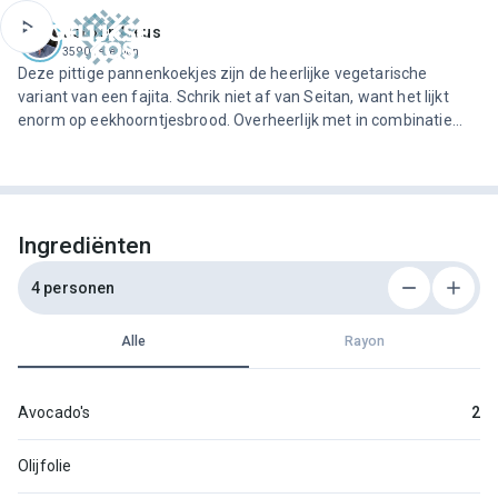
ofdinhoud
Jeroen Meus
3590 recepten
Deze pittige pannenkoekjes zijn de heerlijke vegetarische
variant van een fajita. Schrik niet af van Seitan, want het lijkt
enorm op eekhoorntjesbrood. Overheerlijk met in combinatie
met een frisse guacamole en een pittig slaatje.
Ingrediënten
4 personen
Alle
Rayon
Avocado's
2
Olijfolie