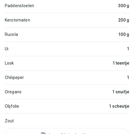
Paddenstoelen
300 g
Kerstomaten
200 g
Rucola
100 g
Ui
1
Look
1 teentje
Chilipeper
1
Oregano
1 snuifje
Olijfolie
1 scheutje
Zout