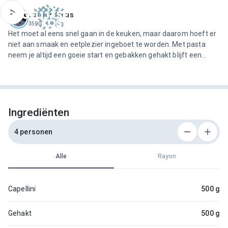
ofdinhoud
Jeroen Meus
3590 recepten
Het moet al eens snel gaan in de keuken, maar daarom hoeft er
niet aan smaak en eetplezier ingeboet te worden. Met pasta
neem je altijd een goeie start en gebakken gehakt blijft een
vleesbereiding die vlotjes naar binnen lepelt. Gooi er nog wat
gezonde rode smaakbommetjes in en de maaltijd kan niet meer
stuk.
Ingrediënten
4 personen
Alle
Rayon
Capellini
500 g
Gehakt
500 g