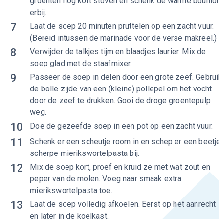
groenten nog kort stoven en schenk de warme bouillo
erbij.
7
Laat de soep 20 minuten pruttelen op een zacht vuur.
(Bereid intussen de marinade voor de verse makreel.)
8
Verwijder de talkjes tijm en blaadjes laurier. Mix de
soep glad met de staafmixer.
9
Passeer de soep in delen door een grote zeef. Gebrui
de bolle zijde van een (kleine) pollepel om het vocht
door de zeef te drukken. Gooi de droge groentepulp
weg.
10
Doe de gezeefde soep in een pot op een zacht vuur.
11
Schenk er een scheutje room in en schep er een beetj
scherpe mierikswortelpasta bij.
12
Mix de soep kort, proef en kruid ze met wat zout en
peper van de molen. Voeg naar smaak extra
mierikswortelpasta toe.
13
Laat de soep volledig afkoelen. Eerst op het aanrecht
en later in de koelkast.