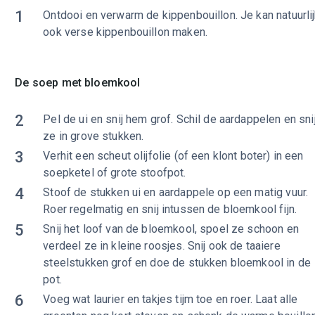
1
Ontdooi en verwarm de kippenbouillon. Je kan natuurli
ook verse kippenbouillon maken.
De soep met bloemkool
2
Pel de ui en snij hem grof. Schil de aardappelen en sni
ze in grove stukken.
3
Verhit een scheut olijfolie (of een klont boter) in een
soepketel of grote stoofpot.
4
Stoof de stukken ui en aardappele op een matig vuur.
Roer regelmatig en snij intussen de bloemkool fijn.
5
Snij het loof van de bloemkool, spoel ze schoon en
verdeel ze in kleine roosjes. Snij ook de taaiere
steelstukken grof en doe de stukken bloemkool in de
pot.
6
Voeg wat laurier en takjes tijm toe en roer. Laat alle