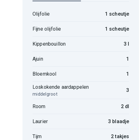
Olijfolie
1 scheutje
Fijne olijfolie
1 scheutje
Kippenbouillon
3 l
Ajuin
1
Bloemkool
1
Loskokende aardappelen
3
middelgroot
Room
2 dl
Laurier
3 blaadje
Tijm
2 takjes