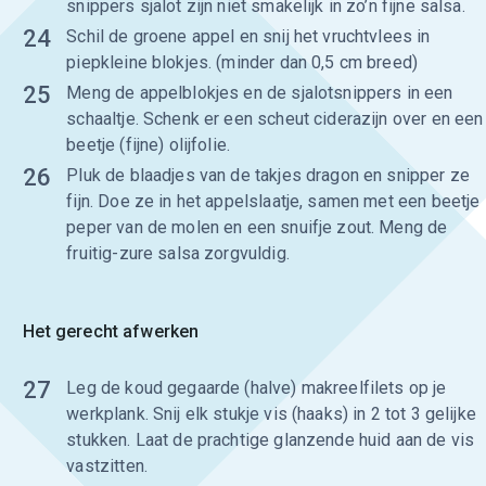
snippers sjalot zijn niet smakelijk in zo’n fijne salsa.
24
Schil de groene appel en snij het vruchtvlees in
piepkleine blokjes. (minder dan 0,5 cm breed)
25
Meng de appelblokjes en de sjalotsnippers in een
schaaltje. Schenk er een scheut ciderazijn over en een
beetje (fijne) olijfolie.
26
Pluk de blaadjes van de takjes dragon en snipper ze
fijn. Doe ze in het appelslaatje, samen met een beetje
peper van de molen en een snuifje zout. Meng de
fruitig-zure salsa zorgvuldig.
Het gerecht afwerken
27
Leg de koud gegaarde (halve) makreelfilets op je
werkplank. Snij elk stukje vis (haaks) in 2 tot 3 gelijke
stukken. Laat de prachtige glanzende huid aan de vis
vastzitten.