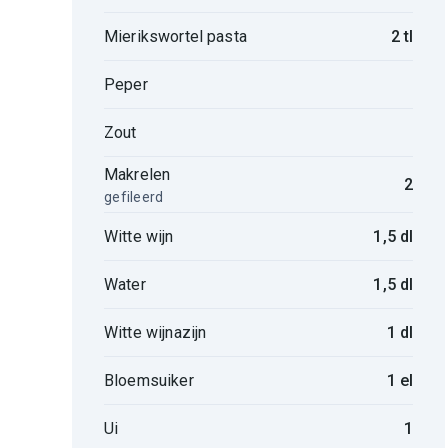
Mierikswortel pasta
2 tl
Peper
Zout
Makrelen
2
gefileerd
Witte wijn
1,5 dl
Water
1,5 dl
Witte wijnazijn
1 dl
Bloemsuiker
1 el
Ui
1