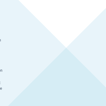
n
en
t
de