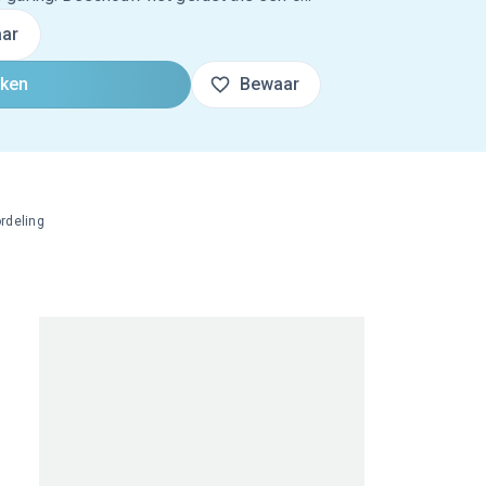
ar
oken
Bewaar
rdeling