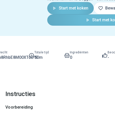
Start met koken
Bewa
Start met k
recht
Totale tijd
Ingrediënten
Beoo
h8RhbE8M00XTdDYI
50m
0
-
Instructies
Voorbereiding