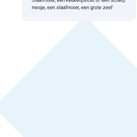
Staafmixer, een keukenpincet of een scherp
mesje, een staafmixer, een grote zeef