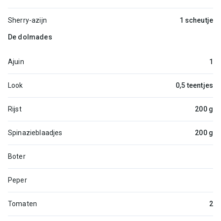
Sherry-azijn
1 scheutje
De dolmades
Ajuin
1
Look
0,5 teentjes
Rijst
200 g
Spinazieblaadjes
200 g
Boter
Peper
Tomaten
2