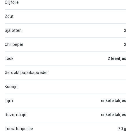
Olijfolie
Zout
Sjalotten
2
Chilipeper
2
Look
2 teentjes
Gerookt paprikapoeder
Komijn
Tijm
enkele takjes
Rozemarijn
enkele takjes
Tomatenpuree
70 g