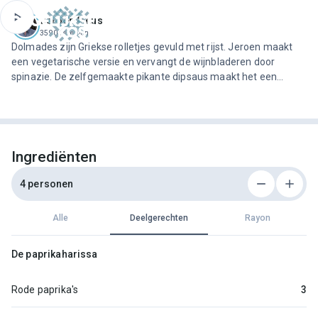
ofdinhoud
Jeroen Meus
3590 recepten
Dolmades zijn Griekse rolletjes gevuld met rijst. Jeroen maakt
een vegetarische versie en vervangt de wijnbladeren door
spinazie. De zelfgemaakte pikante dipsaus maakt het een
perfect aperitiefhapje.
Ingrediënten
4 personen
Alle
Deelgerechten
Rayon
De paprikaharissa
Rode paprika's
3