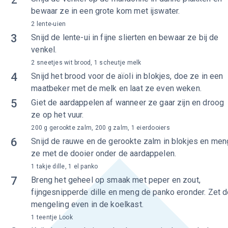
bewaar ze in een grote kom met ijswater.
2 lente-uien
3
Snijd de lente-ui in fijne slierten en bewaar ze bij de
venkel.
2 sneetjes wit brood, 1 scheutje melk
4
Snijd het brood voor de aïoli in blokjes, doe ze in een
maatbeker met de melk en laat ze even weken.
5
Giet de aardappelen af wanneer ze gaar zijn en droog
ze op het vuur.
200 g gerookte zalm, 200 g zalm, 1 eierdooiers
6
Snijd de rauwe en de gerookte zalm in blokjes en men
ze met de dooier onder de aardappelen.
1 takje dille, 1 el panko
7
Breng het geheel op smaak met peper en zout,
fijngesnipperde dille en meng de panko eronder. Zet 
mengeling even in de koelkast.
1 teentje Look