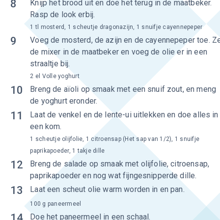
8
Knijp het brood uit en doe het terug in de maatbeker.
Rasp de look erbij.
1 tl mosterd, 1 scheutje dragonazijn, 1 snuifje cayennepeper
9
Voeg de mosterd, de azijn en de cayennepeper toe. Z
de mixer in de maatbeker en voeg de olie er in een
straaltje bij.
2 el Volle yoghurt
10
Breng de aïoli op smaak met een snuif zout, en meng
de yoghurt eronder.
11
Laat de venkel en de lente-ui uitlekken en doe alles in
een kom.
1 scheutje olijfolie, 1 citroensap (Het sap van 1/2), 1 snuifje
paprikapoeder, 1 takje dille
12
Breng de salade op smaak met olijfolie, citroensap,
paprikapoeder en nog wat fijngesnipperde dille.
13
Laat een scheut olie warm worden in en pan.
100 g paneermeel
14
Doe het paneermeel in een schaal.