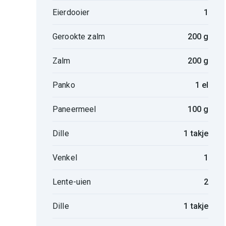
Eierdooier
1
Gerookte zalm
200 g
Zalm
200 g
Panko
1 el
Paneermeel
100 g
Dille
1 takje
Venkel
1
Lente-uien
2
Dille
1 takje