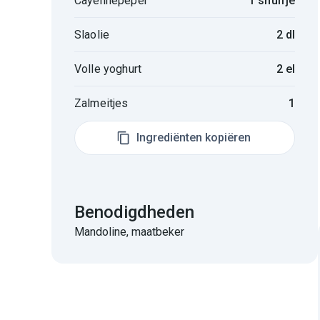
Cayennepeper
1 snuifje
Slaolie
2 dl
Volle yoghurt
2 el
Zalmeitjes
1
Ingrediënten kopiëren
Benodigdheden
Mandoline, maatbeker