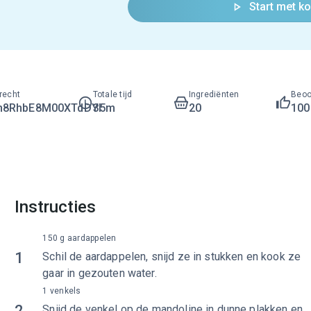
Start met k
recht
Totale tijd
Ingrediënten
Beoo
h8RhbE8M00XTdDYI
35m
20
10
Instructies
150 g aardappelen
1
Schil de aardappelen, snijd ze in stukken en kook ze
gaar in gezouten water.
1 venkels
2
Snijd de venkel op de mandoline in dunne plakken en