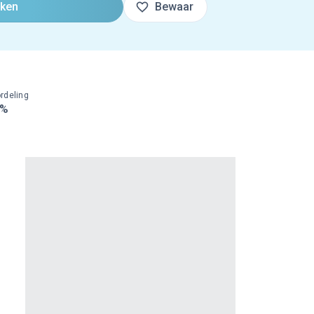
oken
Bewaar
rdeling
0%