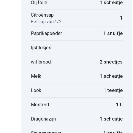
Olijfolie
1 scheutje
Citroensap
1
Het sap van 1/2
Paprikapoeder
1 snuifje
Ijsblokjes
wit brood
2 sneetjes
Melk
1 scheutje
Look
1 teentje
Mosterd
1 tl
Dragonazijn
1 scheutje