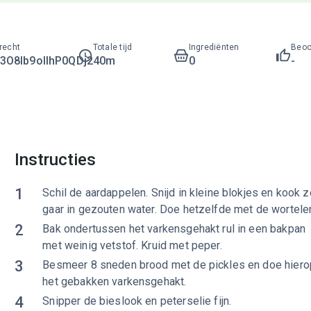
recht
Totale tijd
Ingrediënten
Beoo
O8lb9ollhP0QDj2
40m
0
-
Instructies
1
Schil de aardappelen. Snijd in kleine blokjes en kook z
gaar in gezouten water. Doe hetzelfde met de wortele
2
Bak ondertussen het varkensgehakt rul in een bakpan
met weinig vetstof. Kruid met peper.
3
Besmeer 8 sneden brood met de pickles en doe hiero
het gebakken varkensgehakt.
4
Snipper de bieslook en peterselie fijn.