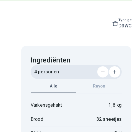
Type ge
D3WC3
Ingrediënten
4 personen
Alle
Rayon
Varkensgehakt
1,6 kg
Brood
32 sneetjes