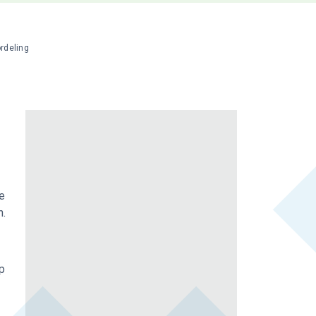
rdeling
e
n.
p