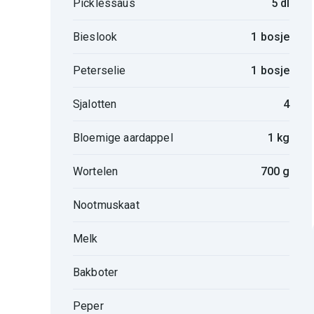
Picklessaus
5 dl
Bieslook
1 bosje
Peterselie
1 bosje
Sjalotten
4
Bloemige aardappel
1 kg
Wortelen
700 g
Nootmuskaat
Melk
Bakboter
Peper