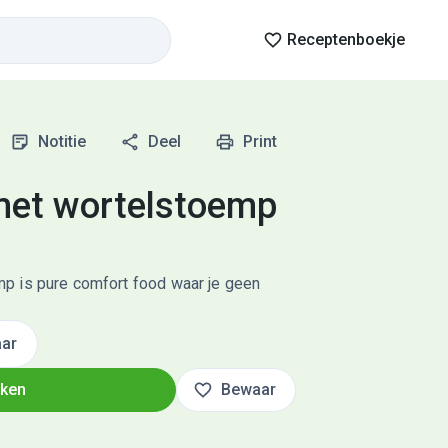
Receptenboekje
Notitie
Deel
Print
met wortelstoemp
p is pure comfort food waar je geen
ar
oken
Bewaar