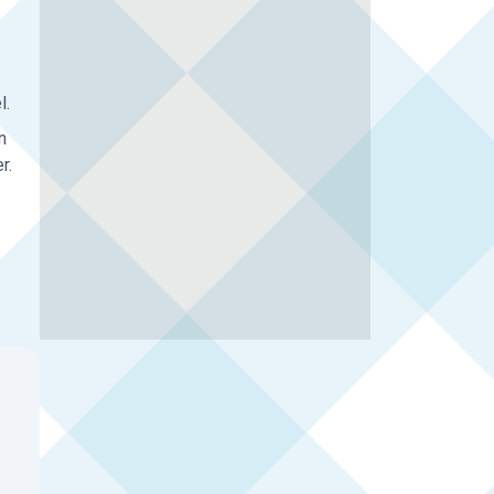
l.
n
r.