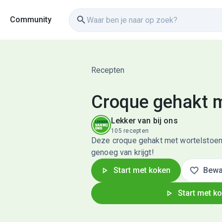
Community
Recepten
Croque gehakt 
Lekker van bij ons
105 recepten
Deze croque gehakt met wortelstoem
genoeg van krijgt!
Start met koken
Bewa
Start met k