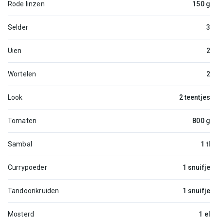
Rode linzen
150 g
Selder
3
Uien
2
Wortelen
2
Look
2 teentjes
Tomaten
800 g
Sambal
1 tl
Currypoeder
1 snuifje
Tandoorikruiden
1 snuifje
Mosterd
1 el