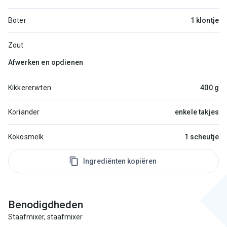
Boter
1 klontje
Zout
Afwerken en opdienen
Kikkererwten
400 g
Koriander
enkele takjes
Kokosmelk
1 scheutje
Ingrediënten kopiëren
Benodigdheden
Staafmixer, staafmixer