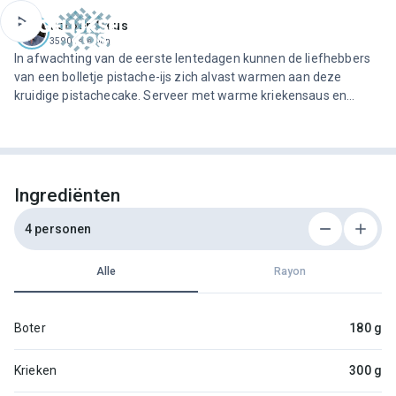
ofdinhoud
Jeroen Meus
3590 recepten
In afwachting van de eerste lentedagen kunnen de liefhebbers
van een bolletje pistache-ijs zich alvast warmen aan deze
kruidige pistachecake. Serveer met warme kriekensaus en
Griekse yoghurt.
Ingrediënten
4 personen
Alle
Rayon
Boter
180 g
Krieken
300 g