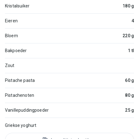
Kristalsuiker
180 g
Eieren
4
Bloem
220 g
Bakpoeder
1 tl
Zout
Pistache pasta
60 g
Pistachenoten
80 g
Vanillepuddingpoeder
25 g
Griekse yoghurt