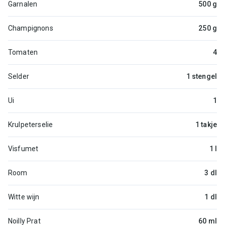
Garnalen
500 g
Champignons
250 g
Tomaten
4
Selder
1 stengel
Ui
1
Krulpeterselie
1 takje
Visfumet
1 l
Room
3 dl
Witte wijn
1 dl
Noilly Prat
60 ml