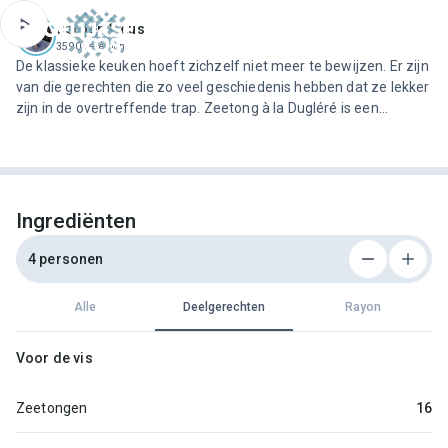
ofdinhoud
Jeroen Meus
3590 recepten
De klassieke keuken hoeft zichzelf niet meer te bewijzen. Er zijn
van die gerechten die zo veel geschiedenis hebben dat ze lekker
zijn in de overtreffende trap. Zeetong à la Dugléré is een
visgerecht met geschiedenis en een koninklijke uitstraling. En
om toch een klein beetje tegendraads te doen, vo…
Ingrediënten
4 personen
Alle
Deelgerechten
Rayon
Voor de vis
Zeetongen
16