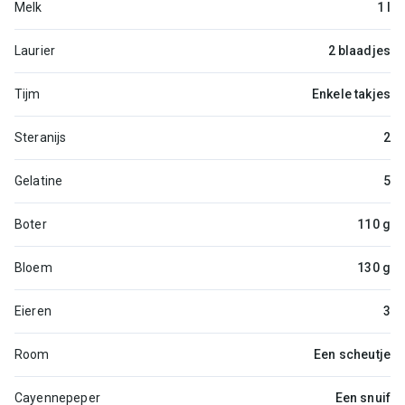
Melk
1 l
Laurier
2 blaadjes
Tijm
Enkele takjes
Steranijs
2
Gelatine
5
Boter
110 g
Bloem
130 g
Eieren
3
Room
Een scheutje
Cayennepeper
Een snuif