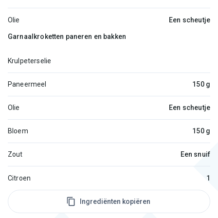
Olie
Een scheutje
Garnaalkroketten paneren en bakken
Krulpeterselie
Paneermeel
150 g
Olie
Een scheutje
Bloem
150 g
Zout
Een snuif
Citroen
1
Ingrediënten kopiëren