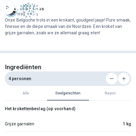
ofdinhoud
Jeroen Meus
3590 recepten
Onze Belgische trots in een krokant, goudgeel jasje! Pure smaak,
finesse en de diepe smaak van de Noordzee. Een kroket van
grijze garnalen, zoals we ze allemaal graag eten!
Ingrediënten
4 personen
Alle
Deelgerechten
Rayon
Het krokettenbeslag (op voorhand)
Grijze garnalen
1 kg