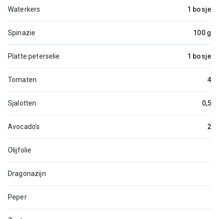
Waterkers
1 bosje
Spinazie
100 g
Platte peterselie
1 bosje
Tomaten
4
Sjalotten
0,5
Avocado's
2
Olijfolie
Dragonazijn
Peper