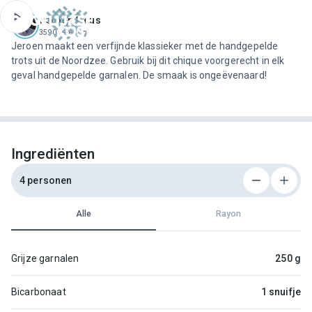
ofdinhoud
Jeroen Meus
3590 recepten
Jeroen maakt een verfijnde klassieker met de handgepelde
trots uit de Noordzee. Gebruik bij dit chique voorgerecht in elk
geval handgepelde garnalen. De smaak is ongeëvenaard!
Ingrediënten
4 personen
Alle
Rayon
Grijze garnalen
250 g
Bicarbonaat
1 snuifje