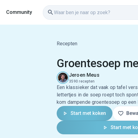
Community
Recepten
Groentesoep met 
Jeroen Meus
3590 recepten
Een klassieker dat vaak op tafel vers
lettertjes in de soep roept toch spont
kom dampende groentesoep op een k
Start met koken
Bewa
Start met k