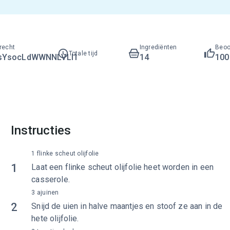
recht
Ingrediënten
Beoo
Totale tijd
sYsocLdWWNNLVLI1
14
10
Instructies
1 flinke scheut olijfolie
1
Laat een flinke scheut olijfolie heet worden in een
casserole.
3 ajuinen
2
Snijd de uien in halve maantjes en stoof ze aan in de
hete olijfolie.