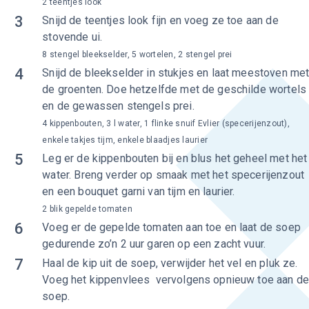
2 teentjes look
3
Snijd de teentjes look fijn en voeg ze toe aan de
stovende ui.
8 stengel bleekselder, 5 wortelen, 2 stengel prei
4
Snijd de bleekselder in stukjes en laat meestoven me
de groenten. Doe hetzelfde met de geschilde wortels
en de gewassen stengels prei.
4 kippenbouten, 3 l water, 1 flinke snuif Evlier (specerijenzout),
enkele takjes tijm, enkele blaadjes laurier
5
Leg er de kippenbouten bij en blus het geheel met het
water. Breng verder op smaak met het specerijenzout
en een bouquet garni van tijm en laurier.
2 blik gepelde tomaten
6
Voeg er de gepelde tomaten aan toe en laat de soep
gedurende zo’n 2 uur garen op een zacht vuur.
7
Haal de kip uit de soep, verwijder het vel en pluk ze.
Voeg het kippenvlees vervolgens opnieuw toe aan de
soep.