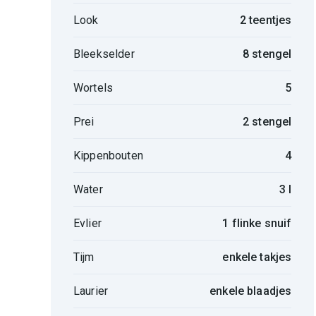
Look
2 teentjes
Bleekselder
8 stengel
Wortels
5
Prei
2 stengel
Kippenbouten
4
Water
3 l
Evlier
1 flinke snuif
Tijm
enkele takjes
Laurier
enkele blaadjes