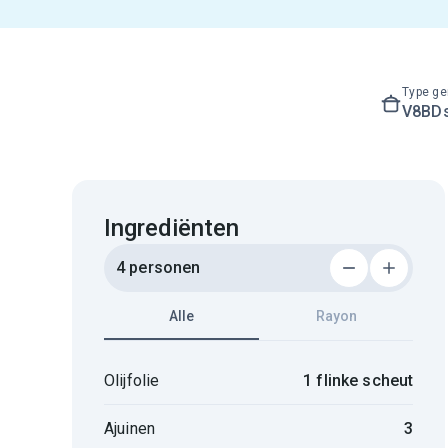
Type ge
V8BD
Ingrediënten
4 personen
Alle
Rayon
Olijfolie
1 flinke scheut
Ajuinen
3