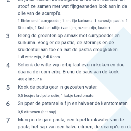
stoof ze samen met wat fijngesneden look aan in de
olie van de scampi’s.
1 flinke snuif currypoeder, 1 snuifje kurkuma, 1 scheutje pastis, 1
Steranijs, 1 Kruidentuiltje (van tijm, rozemarijn, laurier)
3
Breng de groenten op smaak met currypoeder en
kurkuma. Voeg er de pastis, de steranijs en de
kruidentuil aan toe en laat de pastis droogkoken.
1 dl witte wijn, 2 dl Room
4
Schenk de witte wijn erbij, laat even inkoken en doe
daarna de room erbij. Breng de saus aan de kook.
400 g linguine
5
Kook de pasta gaar in gezouten water.
0,5 bosjes krulpeterselie, 1 bakje kerstomaten
6
Snipper de peterselie fijn en halveer de kerstomaten.
0,5 citroenen (het sap)
7
Meng in de gare pasta, een lepel kookwater van de
pasta, het sap van een halve citroen, de scampi’s en d