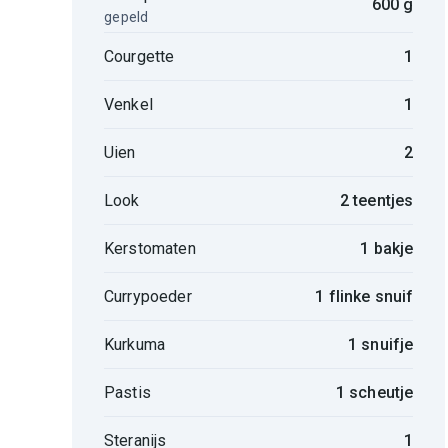
600 g
gepeld
Courgette
1
Venkel
1
Uien
2
Look
2 teentjes
Kerstomaten
1 bakje
Currypoeder
1 flinke snuif
Kurkuma
1 snuifje
Pastis
1 scheutje
Steranijs
1