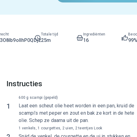
recht
Totale tijd
Ingrediënten
Beoo
O8lb9ollhP0QDj2
25m
16
99
Instructies
600 g scampi (gepeld)
1
Laat een scheut olie heet worden in een pan, kruid de
scampi’s met peper en zout en bak ze kort in de hete
olie. Schep ze daarna uit de pan.
1 venkels, 1 courgettes, 2 uien, 2 teentjes Look
2
Snijd de venkel, de courgette en de ui in stukken en