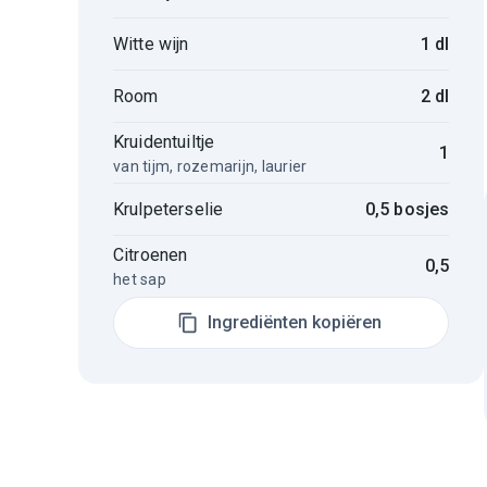
Witte wijn
1 dl
Room
2 dl
Kruidentuiltje
1
van tijm, rozemarijn, laurier
Krulpeterselie
0,5 bosjes
Citroenen
0,5
het sap
Ingrediënten kopiëren