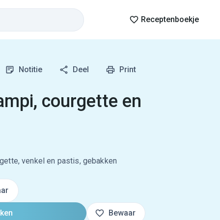
Receptenboekje
Notitie
Deel
Print
ampi, courgette en
ette, venkel en pastis, gebakken
ar
oken
Bewaar