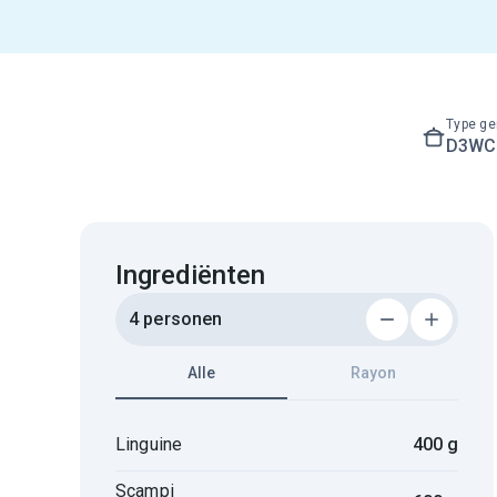
Type ge
D3WC3
Ingrediënten
4 personen
Alle
Rayon
Linguine
400 g
Scampi