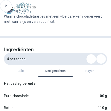
ofdinhoud
Jeroen Meus
3590 recepten
Warme chocoladetaartjes met een vloeibare kern, geserveerd
met vanille-ijs en vers rood fruit.
Ingrediënten
4 personen
Alle
Deelgerechten
Rayon
Het beslag bereiden
Pure chocolade
100 g
Boter
110 g