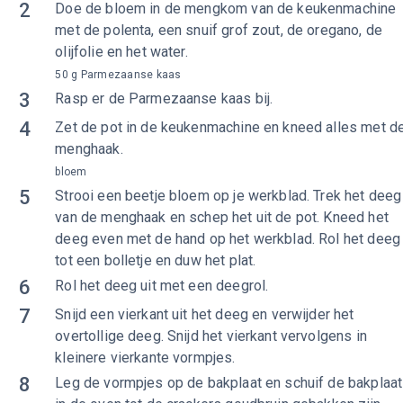
2
Doe de bloem in de mengkom van de keukenmachine
met de polenta, een snuif grof zout, de oregano, de
olijfolie en het water.
50 g Parmezaanse kaas
3
Rasp er de Parmezaanse kaas bij.
4
Zet de pot in de keukenmachine en kneed alles met d
menghaak.
bloem
5
Strooi een beetje bloem op je werkblad. Trek het deeg
van de menghaak en schep het uit de pot. Kneed het
deeg even met de hand op het werkblad. Rol het deeg
tot een bolletje en duw het plat.
6
Rol het deeg uit met een deegrol.
7
Snijd een vierkant uit het deeg en verwijder het
overtollige deeg. Snijd het vierkant vervolgens in
kleinere vierkante vormpjes.
8
Leg de vormpjes op de bakplaat en schuif de bakplaat