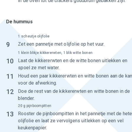
in de oven tot de crackers goudbruin gebakken zijn.
De hummus
1 scheutje olijfolie
9
Zet een pannetje met olijfolie op het vuur.
1 klein blikje kikkererwten, 1 blik witte bonen
10
Laat de kikkererwten en de witte bonen uitlekken en
spoel ze met water.
11
Houd een paar kikkererwten en witte bonen aan de kan
voor de afwerking.
12
Doe de rest van de kikkererwten en witte bonen in de
blender.
20 g pijnboompitten
13
Rooster de pijnboompitten in het pannetje met de het
olijfolie en laat ze vervolgens uitlekken op een vel
keukenpapier.