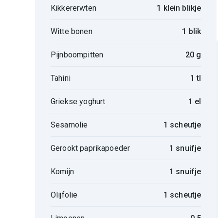
Kikkererwten
1 klein blikje
Witte bonen
1 blik
Pijnboompitten
20 g
Tahini
1 tl
Griekse yoghurt
1 el
Sesamolie
1 scheutje
Gerookt paprikapoeder
1 snuifje
Komijn
1 snuifje
Olijfolie
1 scheutje