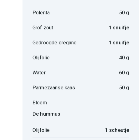
Polenta
50 g
Grof zout
1 snuifje
Gedroogde oregano
1 snuifje
Olijfolie
40 g
Water
60 g
Parmezaanse kaas
50 g
Bloem
De hummus
Olijfolie
1 scheutje