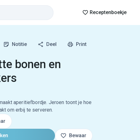
Receptenboekje
Notitie
Deel
Print
te bonen en
ers
aakt aperitiefbordje. Jeroen toont je hoe
t om erbij te serveren.
ar
oken
Bewaar