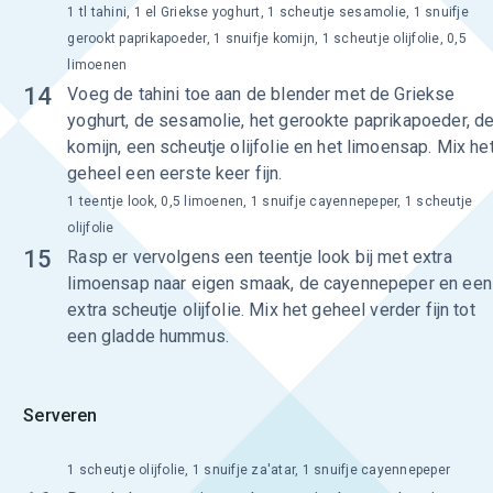
1 tl tahini, 1 el Griekse yoghurt, 1 scheutje sesamolie, 1 snuifje
gerookt paprikapoeder, 1 snuifje komijn, 1 scheutje olijfolie, 0,5
limoenen
14
Voeg de tahini toe aan de blender met de Griekse
yoghurt, de sesamolie, het gerookte paprikapoeder, d
komijn, een scheutje olijfolie en het limoensap. Mix he
geheel een eerste keer fijn.
1 teentje look, 0,5 limoenen, 1 snuifje cayennepeper, 1 scheutje
olijfolie
15
Rasp er vervolgens een teentje look bij met extra
limoensap naar eigen smaak, de cayennepeper en een
extra scheutje olijfolie. Mix het geheel verder fijn tot
een gladde hummus.
Serveren
1 scheutje olijfolie, 1 snuifje za'atar, 1 snuifje cayennepeper