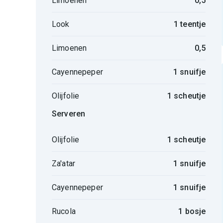
Limoenen
0,5
Look
1 teentje
Limoenen
0,5
Cayennepeper
1 snuifje
Olijfolie
1 scheutje
Serveren
Olijfolie
1 scheutje
Za'atar
1 snuifje
Cayennepeper
1 snuifje
Rucola
1 bosje