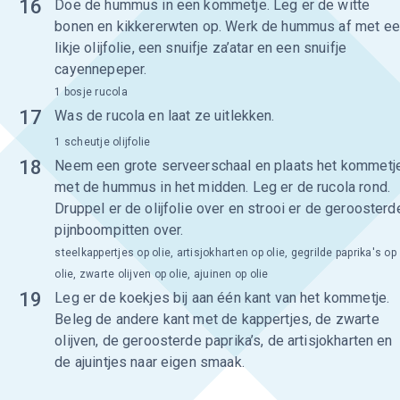
16
Doe de hummus in een kommetje. Leg er de witte
bonen en kikkererwten op. Werk de hummus af met e
likje olijfolie, een snuifje za’atar en een snuifje
cayennepeper.
1 bosje rucola
17
Was de rucola en laat ze uitlekken.
1 scheutje olijfolie
18
Neem een grote serveerschaal en plaats het kommetj
met de hummus in het midden. Leg er de rucola rond.
Druppel er de olijfolie over en strooi er de geroosterd
pijnboompitten over.
steelkappertjes op olie, artisjokharten op olie, gegrilde paprika's op
olie, zwarte olijven op olie, ajuinen op olie
19
Leg er de koekjes bij aan één kant van het kommetje.
Beleg de andere kant met de kappertjes, de zwarte
olijven, de geroosterde paprika’s, de artisjokharten en
de ajuintjes naar eigen smaak.