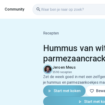
Community
Recepten
Hummus van wit
parmezaancrack
Jeroen Meus
3590 recepten
Zet de week goed in met een zelfgem
je hummus en parmezaankoekjes maak
Start met koken
Bewa
Start met k