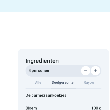
Ingrediënten
4 personen
Alle
Deelgerechten
Rayon
De parmezaankoekjes
Bloem
100 g