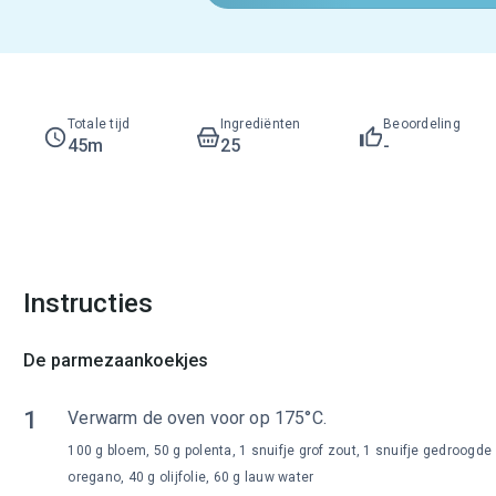
Totale tijd
Ingrediënten
Beoordeling
45m
25
-
Instructies
De parmezaankoekjes
1
Verwarm de oven voor op 175°C.
100 g bloem, 50 g polenta, 1 snuifje grof zout, 1 snuifje gedroogde
oregano, 40 g olijfolie, 60 g lauw water