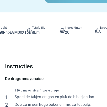
recht
Totale tijd
Ingrediënten
Beoo
h8RhbE8M00XTdDYI
45m
20
-
Instructies
De dragonmayonaise
120 g mayonaise, 1 bosje dragon
1
Spoel de takjes dragon en pluk de blaadjes los.
2
Doe ze in een hoge beker en mix ze tot pulp.