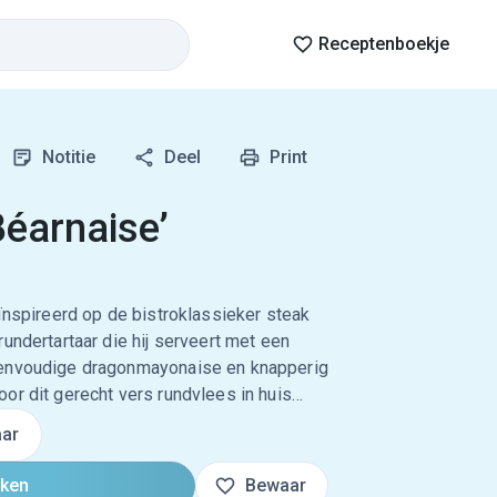
Receptenboekje
Notitie
Deel
Print
Béarnaise’
eïnspireerd op de bistroklassieker steak
undertartaar die hij serveert met een
eenvoudige dragonmayonaise en knapperig
or dit gerecht vers rundvlees in huis…
ar
oken
Bewaar