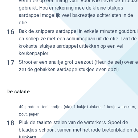
verhit ze op een matig vuur. Voor wie liever de friteus
gebruikt: Hou er rekening mee de kleine stukjes
aardappel mogelijk veel bakrestjes achterlaten in de
olie.
16
Bak de snippers aardappel in enkele minuten goudbrui
en schep ze met een schuimspaan uit de olie. Laat de
krokante stukjes aardappel uitlekken op een vel
keukenpapier.
17
Strooi er een snuifje grof zeezout (fleur de sel) over 
zet de gebakken aardappelstukjes even opzij.
De salade
40 g rode bietenblaadjes (sla), 1 bakje tuinkers, 1 bosje waterkers,
zout, peper
18
Pluk de taaiste stelen van de waterkers. Spoel de
blaadjes schoon, samen met het rode bietenblad en d
tuinkers.