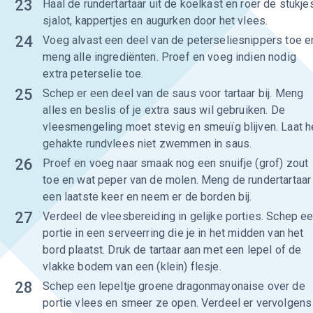
23
Haal de rundertartaar uit de koelkast en roer de stukje
sjalot, kappertjes en augurken door het vlees.
24
Voeg alvast een deel van de peterseliesnippers toe e
meng alle ingrediënten. Proef en voeg indien nodig
extra peterselie toe.
25
Schep er een deel van de saus voor tartaar bij. Meng
alles en beslis of je extra saus wil gebruiken. De
vleesmengeling moet stevig en smeuïg blijven. Laat h
gehakte rundvlees niet zwemmen in saus.
26
Proef en voeg naar smaak nog een snuifje (grof) zout
toe en wat peper van de molen. Meng de rundertartaar
een laatste keer en neem er de borden bij.
27
Verdeel de vleesbereiding in gelijke porties. Schep e
portie in een serveerring die je in het midden van het
bord plaatst. Druk de tartaar aan met een lepel of de
vlakke bodem van een (klein) flesje.
28
Schep een lepeltje groene dragonmayonaise over de
portie vlees en smeer ze open. Verdeel er vervolgens