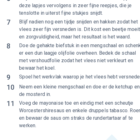
deze lapjes vervolgens in zeer fijne reepjes, die je
tenslotte in uiterst fijne stukjes snijdt.
7
Blijf nadien nog een tijdje snijden en hakken zodat het
vlees zeer fijn versneden is. Dit kost een beetje moei
en zorgvuldigheid, maar het resultaat is het waard.
8
Doe de gehakte biefstuk in een mengschaal en schen
er een dun laagje olijfolie overheen. Bedek de schaal
met vershoudfolie zodat het vlees niet verkleurt en
bewaar het koel.
9
Spoel het werkvlak waarop je het vlees hebt versnede
10
Neem een kleine mengschaal en doe er de ketchup en
de mosterd in.
11
Voeg de mayonaise toe en eindig met een scheutje
Worcestershiresaus en enkele druppels tabasco. Roe
en bewaar de saus om straks de rundertartaar af te
werken.