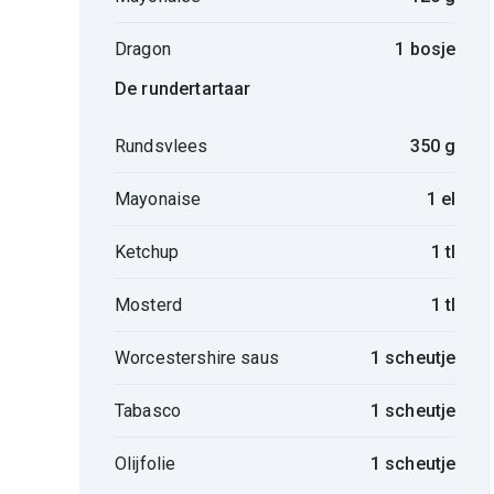
Dragon
1 bosje
De rundertartaar
Rundsvlees
350 g
Mayonaise
1 el
Ketchup
1 tl
Mosterd
1 tl
Worcestershire saus
1 scheutje
Tabasco
1 scheutje
Olijfolie
1 scheutje