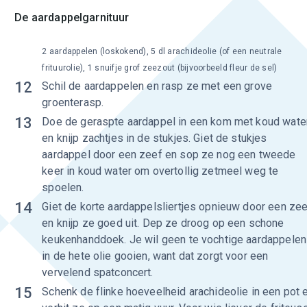
De aardappelgarnituur
2 aardappelen (loskokend), 5 dl arachideolie (of een neutrale
frituurolie), 1 snuifje grof zeezout (bijvoorbeeld fleur de sel)
12
Schil de aardappelen en rasp ze met een grove
groenterasp.
13
Doe de geraspte aardappel in een kom met koud wate
en knijp zachtjes in de stukjes. Giet de stukjes
aardappel door een zeef en sop ze nog een tweede
keer in koud water om overtollig zetmeel weg te
spoelen.
14
Giet de korte aardappelsliertjes opnieuw door een ze
en knijp ze goed uit. Dep ze droog op een schone
keukenhanddoek. Je wil geen te vochtige aardappelen
in de hete olie gooien, want dat zorgt voor een
vervelend spatconcert.
15
Schenk de flinke hoeveelheid arachideolie in een pot 