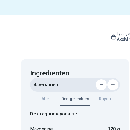
Type ge
AxxM
Ingrediënten
4 personen
Alle
Deelgerechten
Rayon
De dragonmayonaise
Mayonaise
120 g