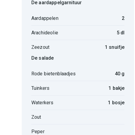
De aardappelgarnituur
Aardappelen
2
Arachideolie
5 dl
Zeezout
1 snuifje
De salade
Rode bietenblaadjes
40 g
Tuinkers
1 bakje
Waterkers
1 bosje
Zout
Peper