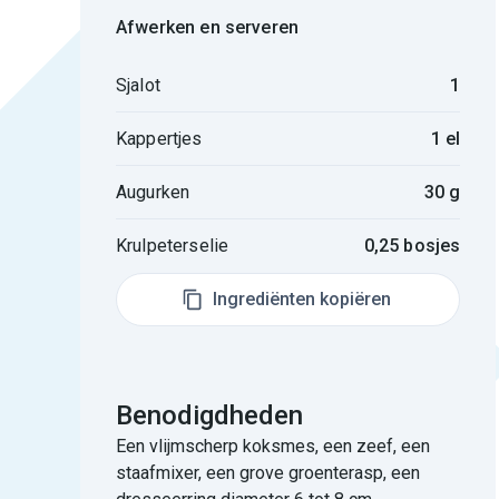
Afwerken en serveren
Sjalot
1
Kappertjes
1 el
Augurken
30 g
Krulpeterselie
0,25 bosjes
Ingrediënten kopiëren
Benodigdheden
Een vlijmscherp koksmes, een zeef, een
staafmixer, een grove groenterasp, een