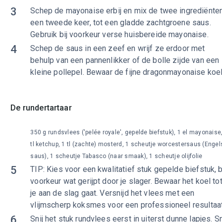
3
Schep de mayonaise erbij en mix de twee ingrediënte
een tweede keer, tot een gladde zachtgroene saus.
Gebruik bij voorkeur verse huisbereide mayonaise.
4
Schep de saus in een zeef en wrijf ze erdoor met
behulp van een pannenlikker of de bolle zijde van een
kleine pollepel. Bewaar de fijne dragonmayonaise koel
De rundertartaar
350 g rundsvlees ('pelée royale', gepelde biefstuk), 1 el mayonaise
tl ketchup, 1 tl (zachte) mosterd, 1 scheutje worcestersaus (Engel
saus), 1 scheutje Tabasco (naar smaak), 1 scheutje olijfolie
5
TIP: Kies voor een kwalitatief stuk gepelde biefstuk, b
voorkeur wat gerijpt door je slager. Bewaar het koel to
je aan de slag gaat. Versnijd het vlees met een
vlijmscherp koksmes voor een professioneel resultaat
6
Snij het stuk rundvlees eerst in uiterst dunne lapjes. Sn