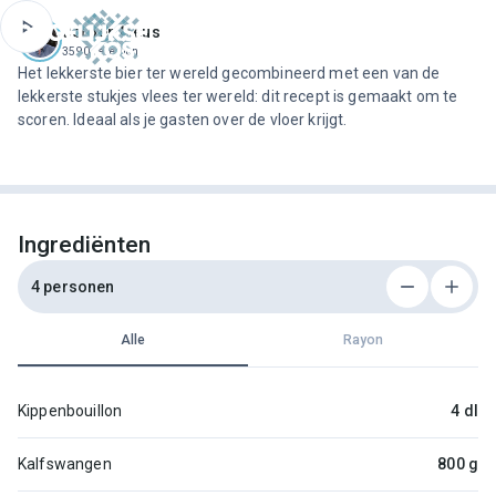
ofdinhoud
Jeroen Meus
3590 recepten
Het lekkerste bier ter wereld gecombineerd met een van de
lekkerste stukjes vlees ter wereld: dit recept is gemaakt om te
scoren. Ideaal als je gasten over de vloer krijgt.
Ingrediënten
4 personen
Alle
Rayon
Kippenbouillon
4 dl
Kalfswangen
800 g