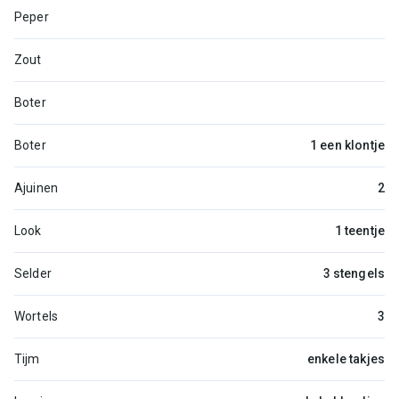
Peper
Zout
Boter
Boter
1 een klontje
Ajuinen
2
Look
1 teentje
Selder
3 stengels
Wortels
3
Tijm
enkele takjes