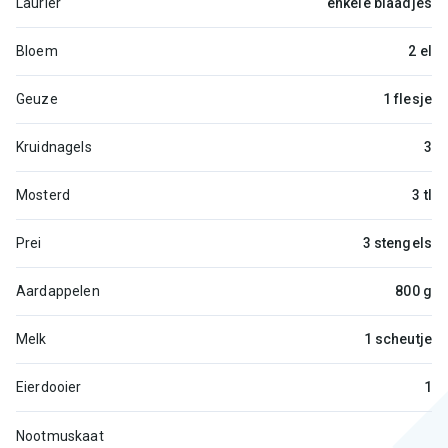
Laurier
enkele blaadjes
Bloem
2 el
Geuze
1 flesje
Kruidnagels
3
Mosterd
3 tl
Prei
3 stengels
Aardappelen
800 g
Melk
1 scheutje
Eierdooier
1
Nootmuskaat