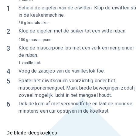
1
Scheid de eigelen van de eiwitten. Klop de eiwitten sti
in de keukenmachine.
30 g kristalsuiker
2
Klop de eigelen met de suiker tot een witte ruban.
250 g mascarpone
3
Klop de mascarpone los met een vork en meng onder
de ruban.
1 vanillestok
4
Voeg de zaadjes van de vanillestok toe.
5
Spatel het eiwitschuim voorzichtig onder het
mascarponemengsel. Maak brede bewegingen zodat j
zoveel mogelijk lucht in het mengsel houdt.
6
Dek de kom af met vershoudfolie en laat de mousse
minstens een uur opstijven in de koelkast.
De bladerdeegkoekjes