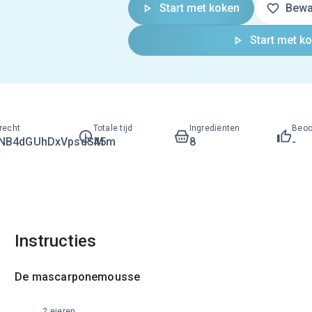
Start met koken
Bewa
Start met k
recht
Totale tijd
Ingrediënten
Beoo
LNB4dGUhDxVpsdSM
45m
8
-
Instructies
De mascarponemousse
2 eieren