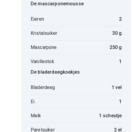
De mascarponemousse
Eieren
2
Kristalsuiker
30 g
Mascarpone
250 g
Vanillestok
1
De bladerdeegkoekjes
Bladerdeeg
1 vel
Ei
1
Melk
1 scheutje
Parelsuiker
2 el