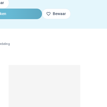
ar
oken
Bewaar
rdeling