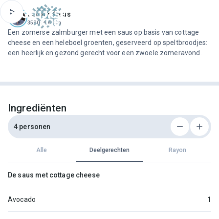
ofdinhoud
Jeroen Meus
3590 recepten
Een zomerse zalmburger met een saus op basis van cottage
cheese en een heleboel groenten, geserveerd op speltbroodjes:
een heerlijk en gezond gerecht voor een zwoele zomeravond.
Ingrediënten
4 personen
Alle
Deelgerechten
Rayon
De saus met cottage cheese
Avocado
1