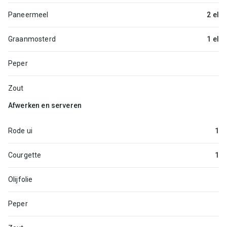
Paneermeel
2 el
Graanmosterd
1 el
Peper
Zout
Afwerken en serveren
Rode ui
1
Courgette
1
Olijfolie
Peper