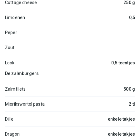
Cottage cheese
250 g
Limoenen
0,5
Peper
Zout
Look
0,5 teentjes
De zalmburgers
Zalmfilets
500 g
Mierikswortel pasta
2 tl
Dille
enkele takjes
Dragon
enkele takjes