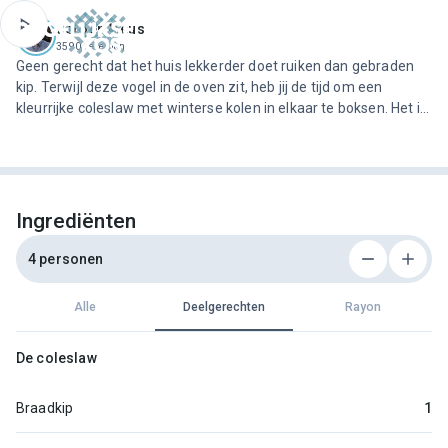
ofdinhoud
Jeroen Meus
3590 recepten
Geen gerecht dat het huis lekkerder doet ruiken dan gebraden
kip. Terwijl deze vogel in de oven zit, heb jij de tijd om een
kleurrijke coleslaw met winterse kolen in elkaar te boksen. Het is
eens wat anders dan kip met appelmoes.
Ingrediënten
4 personen
Alle
Deelgerechten
Rayon
De coleslaw
Braadkip
1