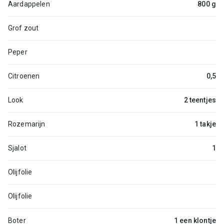
Aardappelen
800 g
Grof zout
Peper
Citroenen
0,5
Look
2 teentjes
Rozemarijn
1 takje
Sjalot
1
Olijfolie
Olijfolie
Boter
1 een klontje