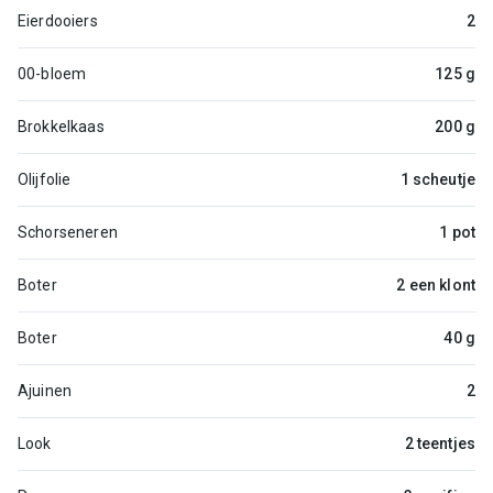
Eierdooiers
2
00-bloem
125 g
Brokkelkaas
200 g
Olijfolie
1 scheutje
Schorseneren
1 pot
Boter
2 een klont
Boter
40 g
Ajuinen
2
Look
2 teentjes