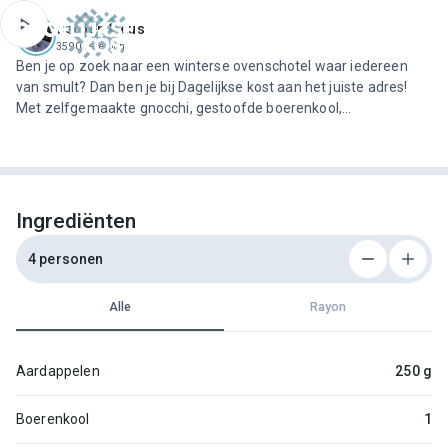
ofdinhoud
Jeroen Meus
3590 recepten
Ben je op zoek naar een winterse ovenschotel waar iedereen
van smult? Dan ben je bij Dagelijkse kost aan het juiste adres!
Met zelfgemaakte gnocchi, gestoofde boerenkool,
schorseneren en wat kaassaus tover je zonder al te veel moeite
een topgerecht op tafel.
Ingrediënten
4 personen
Alle
Rayon
Aardappelen
250 g
Boerenkool
1