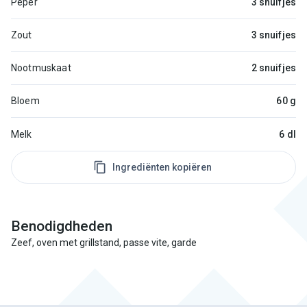
Peper
3 snuifjes
Zout
3 snuifjes
Nootmuskaat
2 snuifjes
Bloem
60 g
Melk
6 dl
Ingrediënten kopiëren
Benodigdheden
Zeef, oven met grillstand, passe vite, garde