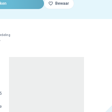
oken
Bewaar
rdeling
%
45
je