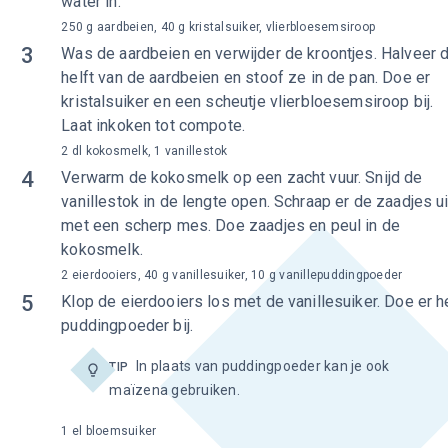
water in.
250 g aardbeien, 40 g kristalsuiker, vlierbloesemsiroop
3
Was de aardbeien en verwijder de kroontjes. Halveer 
helft van de aardbeien en stoof ze in de pan. Doe er
kristalsuiker en een scheutje vlierbloesemsiroop bij.
Laat inkoken tot compote.
2 dl kokosmelk, 1 vanillestok
4
Verwarm de kokosmelk op een zacht vuur. Snijd de
vanillestok in de lengte open. Schraap er de zaadjes ui
met een scherp mes. Doe zaadjes en peul in de
kokosmelk.
2 eierdooiers, 40 g vanillesuiker, 10 g vanillepuddingpoeder
5
Klop de eierdooiers los met de vanillesuiker. Doe er h
puddingpoeder bij.
In plaats van puddingpoeder kan je ook
TIP
maïzena gebruiken.
1 el bloemsuiker