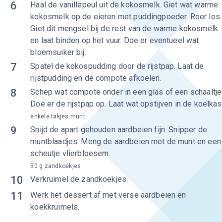
6
Haal de vanillepeul uit de kokosmelk. Giet wat warme
kokosmelk op de eieren met puddingpoeder. Roer los.
Giet dit mengsel bij de rest van de warme kokosmelk
en laat binden op het vuur. Doe er eventueel wat
bloemsuiker bij.
7
Spatel de kokospudding door de rijstpap. Laat de
rijstpudding en de compote afkoelen.
8
Schep wat compote onder in een glas of een schaaltje
Doe er de rijstpap op. Laat wat opstijven in de koelkas
enkele takjes munt
9
Snijd de apart gehouden aardbeien fijn. Snipper de
muntblaadjes. Meng de aardbeien met de munt en een
scheutje vlierbloesem.
50 g zandkoekjes
10
Verkruimel de zandkoekjes.
11
Werk het dessert af met verse aardbeien en
koekkruimels.