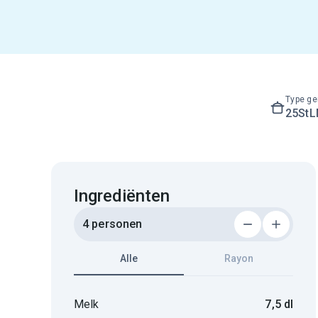
Type ge
25St
Ingrediënten
4 personen
Alle
Rayon
Melk
7,5 dl