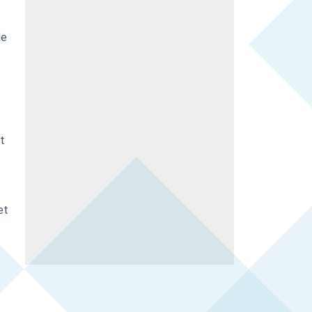
de
t
et