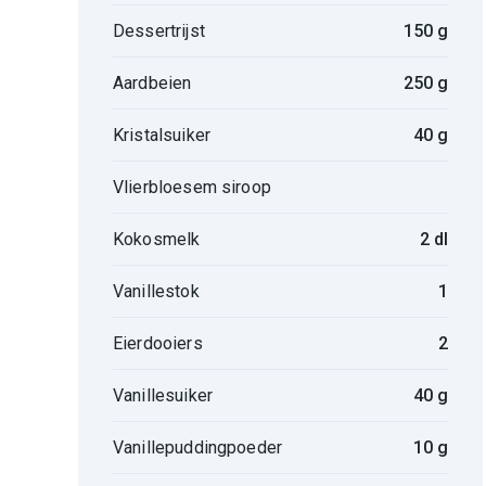
Dessertrijst
150 g
Aardbeien
250 g
Kristalsuiker
40 g
Vlierbloesem siroop
Kokosmelk
2 dl
Vanillestok
1
Eierdooiers
2
Vanillesuiker
40 g
Vanillepuddingpoeder
10 g