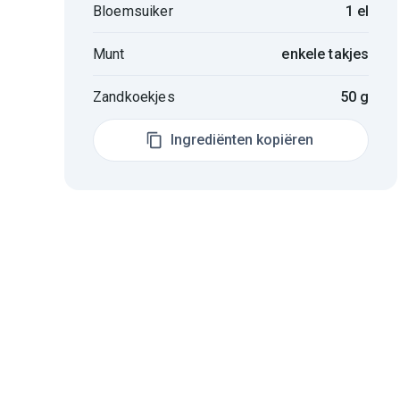
Bloemsuiker
1 el
Munt
enkele takjes
Zandkoekjes
50 g
Ingrediënten kopiëren