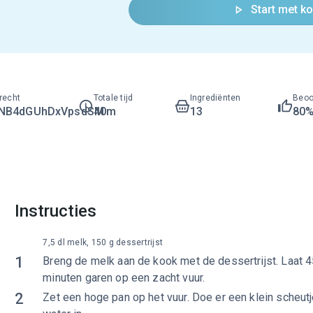
Start met k
recht
Totale tijd
Ingrediënten
Beoo
LNB4dGUhDxVpsdSM
40m
13
80
Instructies
7,5 dl melk, 150 g dessertrijst
1
Breng de melk aan de kook met de dessertrijst. Laat 
minuten garen op een zacht vuur.
2
Zet een hoge pan op het vuur. Doe er een klein scheut