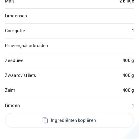
Maïs
2 blikje
Limoensap
Courgette
1
Provençaalse kruiden
Zeeduivel
400 g
Zwaardvisfilets
400 g
Zalm
400 g
Limoen
1
Ingrediënten kopiëren