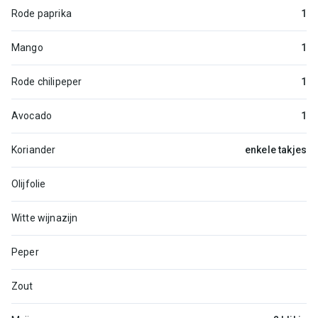
Rode paprika
1
Mango
1
Rode chilipeper
1
Avocado
1
Koriander
enkele takjes
Olijfolie
Witte wijnazijn
Peper
Zout