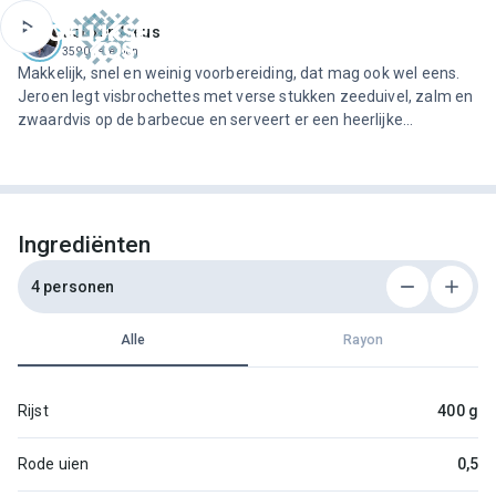
ofdinhoud
Jeroen Meus
3590 recepten
Makkelijk, snel en weinig voorbereiding, dat mag ook wel eens.
Jeroen legt visbrochettes met verse stukken zeeduivel, zalm en
zwaardvis op de barbecue en serveert er een heerlijke
mangosalsa bij. Je kan ook andere soorten vis gebruiken, maar
zorg wel dat ze qua gaartijd overeenkomen.
Ingrediënten
4 personen
Alle
Rayon
Rijst
400 g
Rode uien
0,5