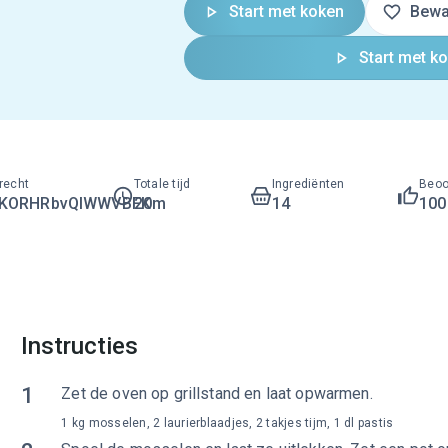
Start met koken
Bewa
Start met k
recht
Totale tijd
Ingrediënten
Beoo
GKORHRbvQlWWVBFK
20m
14
10
Instructies
1
Zet de oven op grillstand en laat opwarmen.
1 kg mosselen, 2 laurierblaadjes, 2 takjes tijm, 1 dl pastis