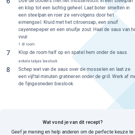
6
Doe de dooiers met het mosselvocht in een steelpan
en klop tot een luchtig geheel. Laat boter smelten in
een steelpan en roer ze vervolgens door het
eimengsel. Kruid met het citroensap, een snuif
cayennepeper en een snuifje zout. Haal de saus van h
vuur.
1 dl room
7
Klop de room half op en spatel hem onder de saus.
enkele takjes bieslook
8
Schep wat van de saus over de mosselen en laat ze
een vijftal minuten gratineren onder de grill. Werk af m
de fijngesneden bieslook.
Wat vond je van dit recept?
Geef je mening en help anderen om de perfecte keuze te