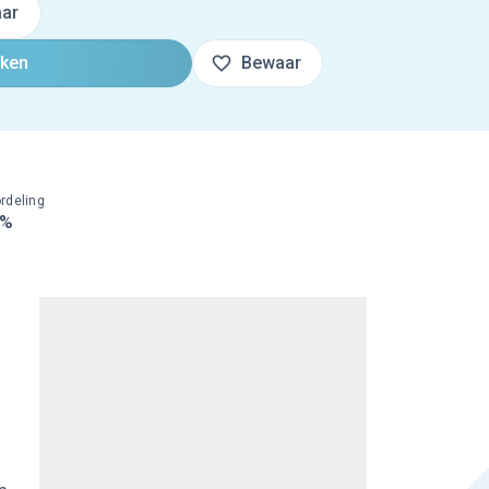
ar
oken
Bewaar
rdeling
0%