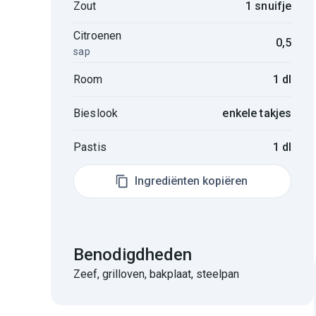
Zout
1 snuifje
Citroenen
0,5
sap
Room
1 dl
Bieslook
enkele takjes
Pastis
1 dl
Ingrediënten kopiëren
Benodigdheden
Zeef, grilloven, bakplaat, steelpan