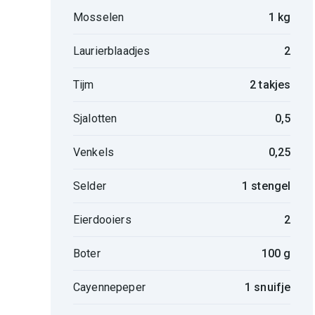
Mosselen
1 kg
Laurierblaadjes
2
Tijm
2 takjes
Sjalotten
0,5
Venkels
0,25
Selder
1 stengel
Eierdooiers
2
Boter
100 g
Cayennepeper
1 snuifje