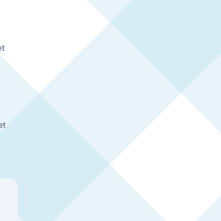
et
et