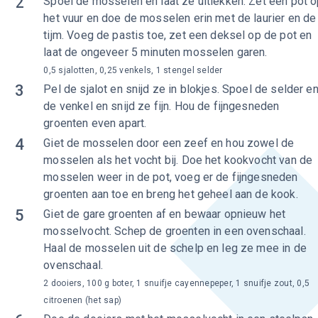
2
Spoel de mosselen en laat ze uitlekken. Zet een pot 
het vuur en doe de mosselen erin met de laurier en de
tijm. Voeg de pastis toe, zet een deksel op de pot en
laat de ongeveer 5 minuten mosselen garen.
0,5 sjalotten, 0,25 venkels, 1 stengel selder
3
Pel de sjalot en snijd ze in blokjes. Spoel de selder e
de venkel en snijd ze fijn. Hou de fijngesneden
groenten even apart.
4
Giet de mosselen door een zeef en hou zowel de
mosselen als het vocht bij. Doe het kookvocht van de
mosselen weer in de pot, voeg er de fijngesneden
groenten aan toe en breng het geheel aan de kook.
5
Giet de gare groenten af en bewaar opnieuw het
mosselvocht. Schep de groenten in een ovenschaal.
Haal de mosselen uit de schelp en leg ze mee in de
ovenschaal.
2 dooiers, 100 g boter, 1 snuifje cayennepeper, 1 snuifje zout, 0,5
citroenen (het sap)