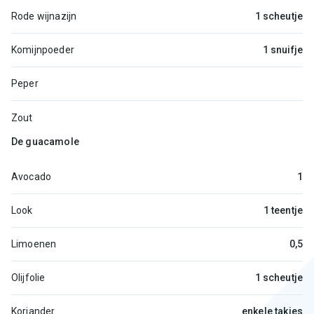
Rode wijnazijn
1 scheutje
Komijnpoeder
1 snuifje
Peper
Zout
De guacamole
Avocado
1
Look
1 teentje
Limoenen
0,5
Olijfolie
1 scheutje
Koriander
enkele takjes