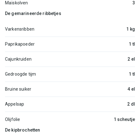
Maïskolven
3
De gemarineerde ribbetjes
Varkensribben
1 kg
Paprikapoeder
1 tl
Cajunkruiden
2 el
Gedroogde tijm
1 tl
Bruine suiker
4 el
Appelsap
2 dl
Olijfolie
1 scheutje
De kipbrochetten