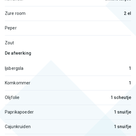
Zure room
2 el
Peper
Zout
De afwerking
Ijsbergsla
1
Komkommer
1
Olijfolie
1 scheutje
Paprikapoeder
1 snuifje
Cajunkruiden
1 snuifje