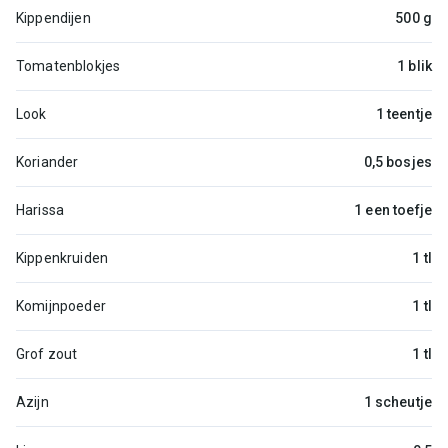
Kippendijen
500 g
Tomatenblokjes
1 blik
Look
1 teentje
Koriander
0,5 bosjes
Harissa
1 een toefje
Kippenkruiden
1 tl
Komijnpoeder
1 tl
Grof zout
1 tl
Azijn
1 scheutje