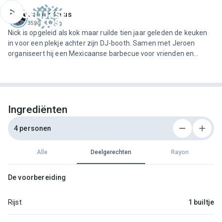
ofdinhoud
Jeroen Meus
3590 recepten
Nick is opgeleid als kok maar ruilde tien jaar geleden de keuken
in voor een plekje achter zijn DJ-booth. Samen met Jeroen
organiseert hij een Mexicaanse barbecue voor vrienden en
familie. Wat mag er zeker niet ontbreken bij een echte Tex-Mex-
maaltijd? Een rijke rijstsalade, gegrilde maïs en pikante…
Ingrediënten
4 personen
Alle
Deelgerechten
Rayon
De voorbereiding
Rijst
1 builtje