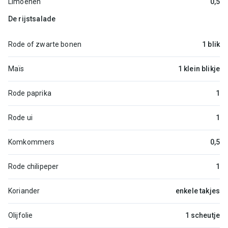
Limoenen
0,5
De rijstsalade
Rode of zwarte bonen
1 blik
Maïs
1 klein blikje
Rode paprika
1
Rode ui
1
Komkommers
0,5
Rode chilipeper
1
Koriander
enkele takjes
Olijfolie
1 scheutje