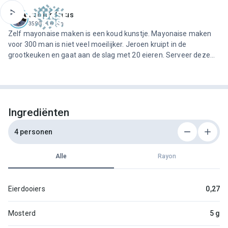
ofdinhoud
Jeroen Meus
3590 recepten
Zelf mayonaise maken is een koud kunstje. Mayonaise maken
voor 300 man is niet veel moeilijker. Jeroen kruipt in de
grootkeuken en gaat aan de slag met 20 eieren. Serveer deze
klassieke saus met die andere Vlaamse klassieker: stoofvlees-
friet!
Ingrediënten
4 personen
Alle
Rayon
Eierdooiers
0,27
Mosterd
5 g