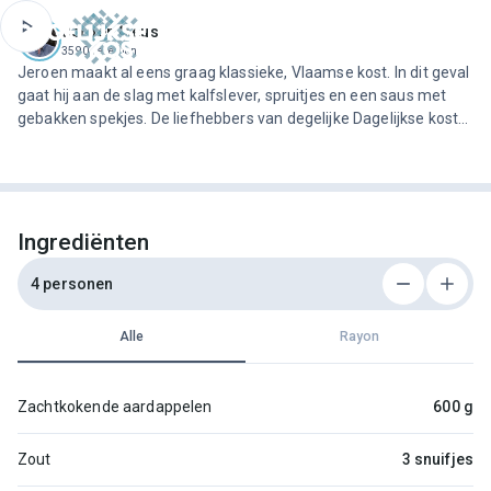
ofdinhoud
Jeroen Meus
3590 recepten
Jeroen maakt al eens graag klassieke, Vlaamse kost. In dit geval
gaat hij aan de slag met kalfslever, spruitjes en een saus met
gebakken spekjes. De liefhebbers van degelijke Dagelijkse kost
zullen dit zeker weten te smaken!
Ingrediënten
4 personen
Alle
Rayon
Zachtkokende aardappelen
600 g
Zout
3 snuifjes