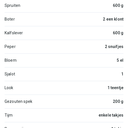
Spruiten
600 g
Boter
2 een klont
Kalfslever
600 g
Peper
2 snuifjes
Bloem
5 el
Sjalot
1
Look
1 teentje
Gezouten spek
200 g
Tijm
enkele takjes