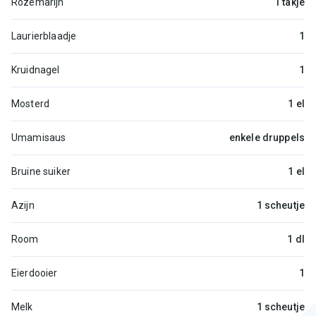
Rozemarijn
1 takje
Laurierblaadje
1
Kruidnagel
1
Mosterd
1 el
Umamisaus
enkele druppels
Bruine suiker
1 el
Azijn
1 scheutje
Room
1 dl
Eierdooier
1
Melk
1 scheutje