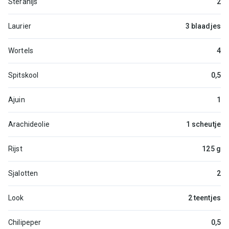
Steranijs
2
Laurier
3 blaadjes
Wortels
4
Spitskool
0,5
Ajuin
1
Arachideolie
1 scheutje
Rijst
125 g
Sjalotten
2
Look
2 teentjes
Chilipeper
0,5