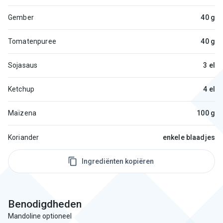
Gember
40 g
Tomatenpuree
40 g
Sojasaus
3 el
Ketchup
4 el
Maïzena
100 g
Koriander
enkele blaadjes
Ingrediënten kopiëren
Benodigdheden
Mandoline optioneel