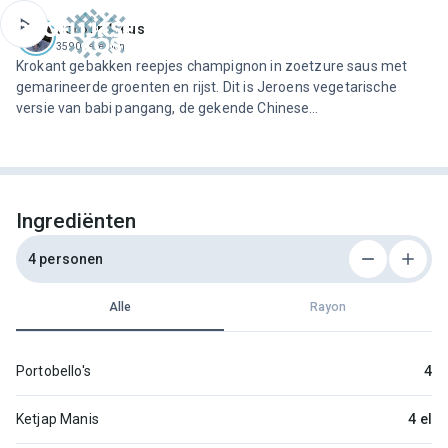
ofdinhoud
Jeroen Meus
3590 recepten
Krokant gebakken reepjes champignon in zoetzure saus met
gemarineerde groenten en rijst. Dit is Jeroens vegetarische
versie van babi pangang, de gekende Chinese
meeneemklassieker. Dit smaakt minstens even lekker!
Ingrediënten
4 personen
Alle
Rayon
Portobello's
4
Ketjap Manis
4 el