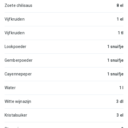
Zoete chilisaus
8 el
Vijfkruiden
1 el
Vijfkruiden
1 tl
Lookpoeder
1 snuifje
Gemberpoeder
1 snuifje
Cayennepeper
1 snuifje
Water
1 l
Witte wijnazijn
3 dl
Kristalsuiker
3 el