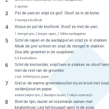
3 ajuinen
3
Pel de uien en snijd ze grof. Stoof ze in de boter.
3 teentjes knoflook
4
Kneus en pel de knoflook. Stoof ze met de uien.
1 stengel prei, 2 bosjes rapen, 1 Dikke aardappelen
5
Schil de rapen en de aardappel en snijd ze in stukken.
Maak de prei schoon en snijd de stengel in stukken.
Doe alle groenten in de soepketel.
0,5 knolselders
6
Schil de knolselder, snijd hem in stukken en stoof he
met de rest van de groenten.
zout, selderijzout, peper
7
Giet er de warme groentebouillon bij en kruid met zout
selderijzout en peper.
enkele takjes tijm, 2 blaadjes laurier, 1 takje rozemarijn
8
Bind de tijm, laurier en rozemarijn samen met
keukentouw. Leg het bouquet garni in de soep.