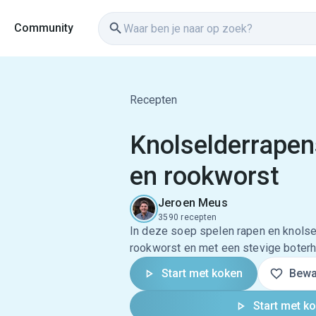
Community
Recepten
Knolselderrape
en rookworst
Jeroen Meus
3590 recepten
In deze soep spelen rapen en knolse
rookworst en met een stevige boterha
Start met koken
Bewa
Start met k