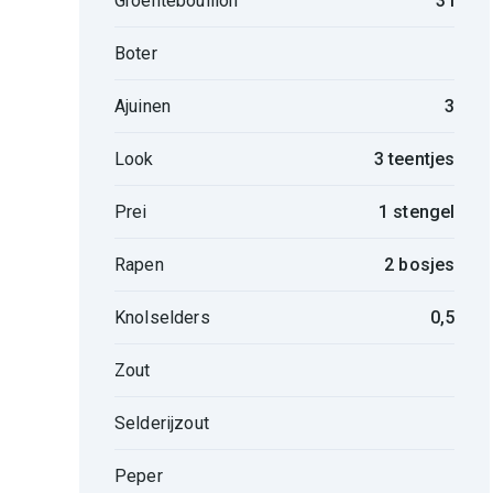
Groentebouillon
3 l
Boter
Ajuinen
3
Look
3 teentjes
Prei
1 stengel
Rapen
2 bosjes
Knolselders
0,5
Zout
Selderijzout
Peper