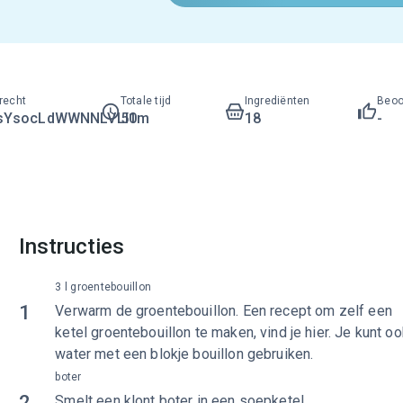
recht
Totale tijd
Ingrediënten
Beoo
sYsocLdWWNNLVLI1
50m
18
-
Instructies
3 l groentebouillon
1
Verwarm de groentebouillon. Een recept om zelf een
ketel groentebouillon te maken, vind je hier. Je kunt oo
water met een blokje bouillon gebruiken.
boter
2
Smelt een klont boter in een soepketel.