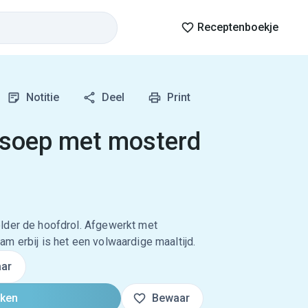
Receptenboekje
Notitie
Deel
Print
nsoep met mosterd
lder de hoofdrol. Afgewerkt met
m erbij is het een volwaardige maaltijd.
ar
oken
Bewaar