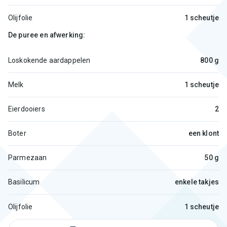
Olijfolie
1 scheutje
De puree en afwerking:
Loskokende aardappelen
800 g
Melk
1 scheutje
Eierdooiers
2
Boter
een klont
Parmezaan
50 g
Basilicum
enkele takjes
Olijfolie
1 scheutje