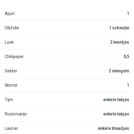
Ajuin
1
Olijfolie
1 scheutje
Look
2 teentjes
Chilipeper
0,5
Selder
2 stengels
Wortel
1
Tijm
enkele takjes
Rozemarijn
enkele takjes
Laurier
enkele blaadjes