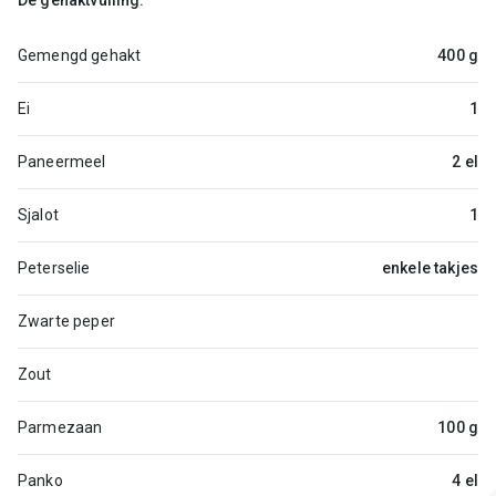
De gehaktvulling:
Gemengd gehakt
400 g
Ei
1
Paneermeel
2 el
Sjalot
1
Peterselie
enkele takjes
Zwarte peper
Zout
Parmezaan
100 g
Panko
4 el