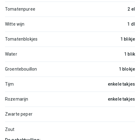
Tomatenpuree
2 el
Witte wijn
1 dl
Tomatenblokjes
1 blikje
Water
1 blik
Groentebouillon
1 blokje
Tijm
enkele takjes
Rozemarijn
enkele takjes
Zwarte peper
Zout