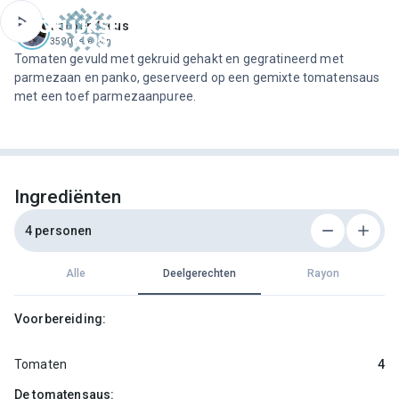
ofdinhoud
Jeroen Meus
3590 recepten
Tomaten gevuld met gekruid gehakt en gegratineerd met
parmezaan en panko, geserveerd op een gemixte tomatensaus
met een toef parmezaanpuree.
Ingrediënten
4 personen
Alle
Deelgerechten
Rayon
Voorbereiding:
Tomaten
4
De tomatensaus: