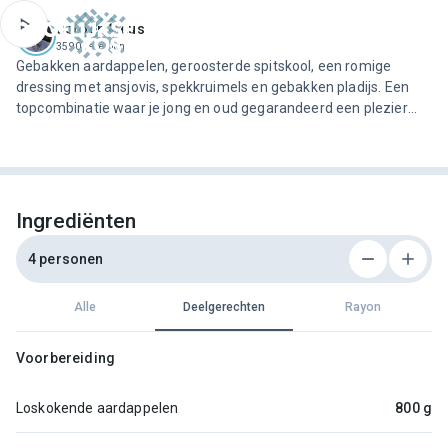
ofdinhoud
Jeroen Meus
3590 recepten
Gebakken aardappelen, geroosterde spitskool, een romige
dressing met ansjovis, spekkruimels en gebakken pladijs. Een
topcombinatie waar je jong en oud gegarandeerd een plezier
mee doet!
Ingrediënten
4 personen
Alle
Deelgerechten
Rayon
Voorbereiding
Loskokende aardappelen
800 g