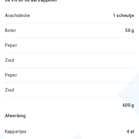
De vis en de aardappelen
Arachideolie
1 scheutje
Boter
50 g
Peper
Zout
Peper
Zout
600 g
Afwerking
Kappertjes
4 el