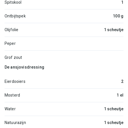
Spitskool
1
Ontbijtspek
100 g
Olijfolie
1 scheutje
Peper
Grof zout
De ansjovisdressing
Eierdooiers
2
Mosterd
1 el
Water
1 scheutje
Natuurazijn
1 scheutje