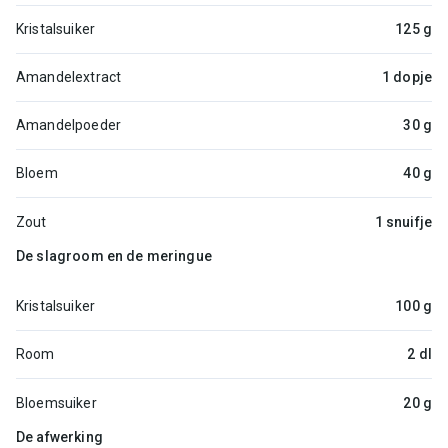
Kristalsuiker
125 g
Amandelextract
1 dopje
Amandelpoeder
30 g
Bloem
40 g
Zout
1 snuifje
De slagroom en de meringue
Kristalsuiker
100 g
Room
2 dl
Bloemsuiker
20 g
De afwerking