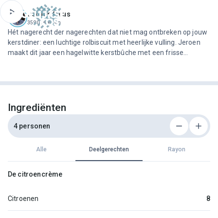
ofdinhoud
Jeroen Meus
3590 recepten
Hét nagerecht der nagerechten dat niet mag ontbreken op jouw
kerstdiner: een luchtige rolbiscuit met heerlijke vulling. Jeroen
maakt dit jaar een hagelwitte kerstbûche met een frisse
citroencrème, kokosschilfers en meringue om af te werken!
Ingrediënten
4 personen
Alle
Deelgerechten
Rayon
De citroencrème
Citroenen
8