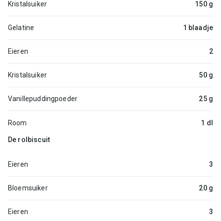
Kristalsuiker
150 g
Gelatine
1 blaadje
Eieren
2
Kristalsuiker
50 g
Vanillepuddingpoeder
25 g
Room
1 dl
De rolbiscuit
Eieren
3
Bloemsuiker
20 g
Eieren
3