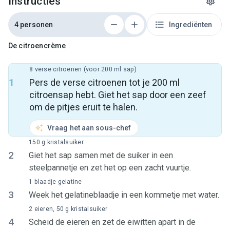
Instructies
4 personen
Ingrediënten
De citroencrème
8 verse citroenen (voor 200 ml sap)
1
Pers de verse citroenen tot je 200 ml
citroensap hebt. Giet het sap door een zeef
om de pitjes eruit te halen.
Vraag het aan sous-chef
150 g kristalsuiker
2
Giet het sap samen met de suiker in een
steelpannetje en zet het op een zacht vuurtje.
1 blaadje gelatine
3
Week het gelatineblaadje in een kommetje met water.
2 eieren, 50 g kristalsuiker
4
Scheid de eieren en zet de eiwitten apart in de