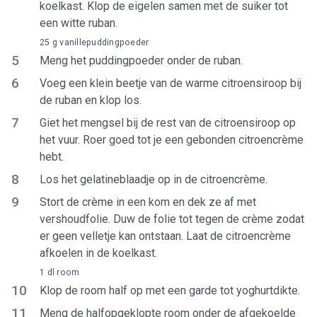
koelkast. Klop de eigelen samen met de suiker tot
een witte ruban.
25 g vanillepuddingpoeder
5
Meng het puddingpoeder onder de ruban.
6
Voeg een klein beetje van de warme citroensiroop bij
de ruban en klop los.
7
Giet het mengsel bij de rest van de citroensiroop op
het vuur. Roer goed tot je een gebonden citroencrème
hebt.
8
Los het gelatineblaadje op in de citroencrème.
9
Stort de crème in een kom en dek ze af met
vershoudfolie. Duw de folie tot tegen de crème zodat
er geen velletje kan ontstaan. Laat de citroencrème
afkoelen in de koelkast.
1 dl room
10
Klop de room half op met een garde tot yoghurtdikte.
11
Meng de halfopgeklopte room onder de afgekoelde