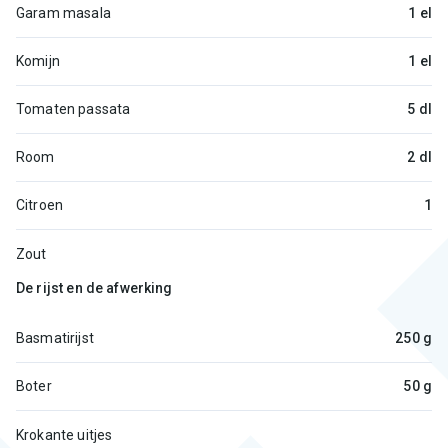
Garam masala
1 el
Komijn
1 el
Tomaten passata
5 dl
Room
2 dl
Citroen
1
Zout
De rijst en de afwerking
Basmatirijst
250 g
Boter
50 g
Krokante uitjes