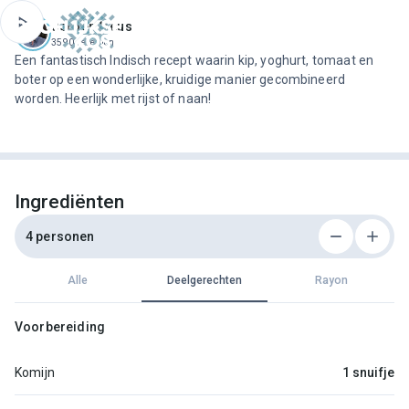
ofdinhoud
Jeroen Meus
3590 recepten
Een fantastisch Indisch recept waarin kip, yoghurt, tomaat en
boter op een wonderlijke, kruidige manier gecombineerd
worden. Heerlijk met rijst of naan!
Ingrediënten
4 personen
Alle
Deelgerechten
Rayon
Voorbereiding
Komijn
1 snuifje