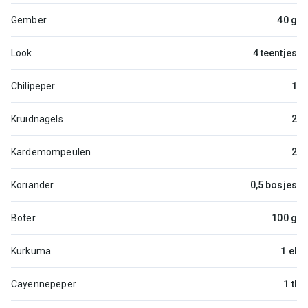
Gember
40 g
Look
4 teentjes
Chilipeper
1
Kruidnagels
2
Kardemompeulen
2
Koriander
0,5 bosjes
Boter
100 g
Kurkuma
1 el
Cayennepeper
1 tl