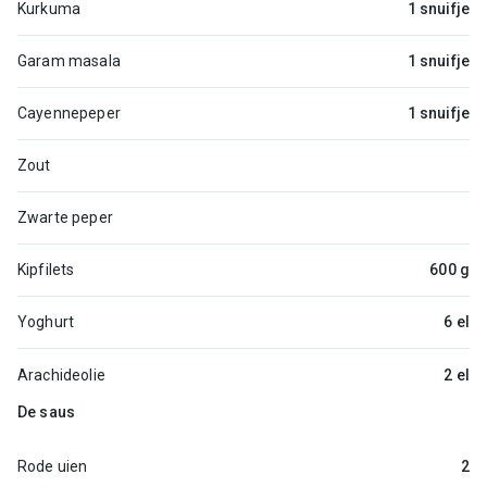
Kurkuma
1 snuifje
Garam masala
1 snuifje
Cayennepeper
1 snuifje
Zout
Zwarte peper
Kipfilets
600 g
Yoghurt
6 el
Arachideolie
2 el
De saus
Rode uien
2