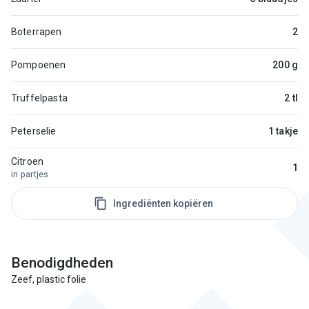
Boterrapen
2
Pompoenen
200 g
Truffelpasta
2 tl
Peterselie
1 takje
Citroen
1
in partjes
Ingrediënten kopiëren
Benodigdheden
Zeef, plastic folie