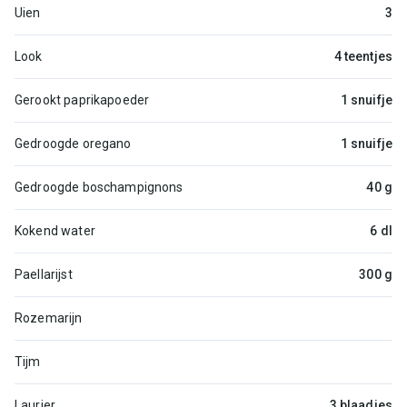
Uien
3
Look
4 teentjes
Gerookt paprikapoeder
1 snuifje
Gedroogde oregano
1 snuifje
Gedroogde boschampignons
40 g
Kokend water
6 dl
Paellarijst
300 g
Rozemarijn
Tijm
Laurier
3 blaadjes