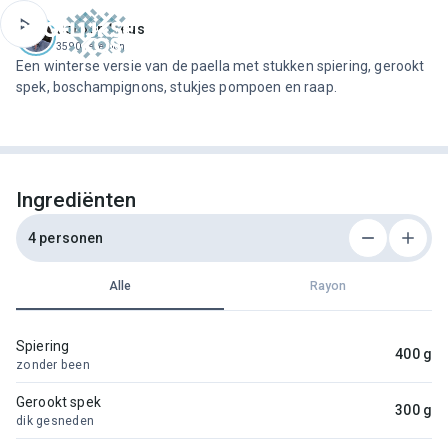
ofdinhoud
Jeroen Meus
3590 recepten
Een winterse versie van de paella met stukken spiering, gerookt
spek, boschampignons, stukjes pompoen en raap.
Ingrediënten
4 personen
Alle
Rayon
Spiering
400 g
zonder been
Gerookt spek
300 g
dik gesneden