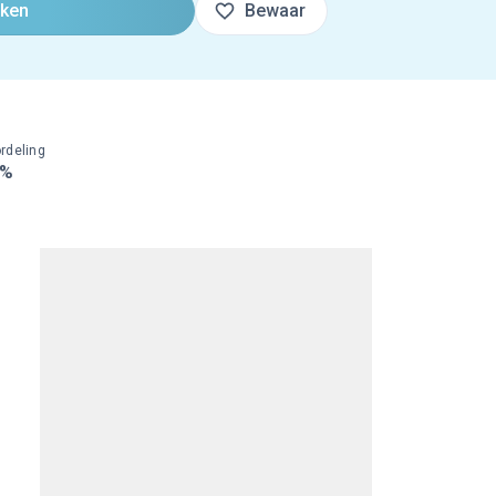
oken
Bewaar
rdeling
0%