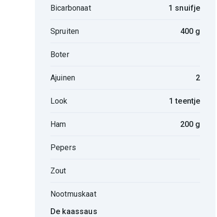
Bicarbonaat
1 snuifje
Spruiten
400 g
Boter
Ajuinen
2
Look
1 teentje
Ham
200 g
Pepers
Zout
Nootmuskaat
De kaassaus