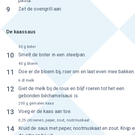
pasta.
9
Zet de ovengrill aan.
De kaassaus
30 g boter
10
Smelt de boter in een steelpan.
40 g bloem
11
Doe er de bloem bij, roer om en laat even mee bakken.
6 dl melk
12
Giet de melk bij de roux en blijf roeren tot het een
gebonden béchamelsaus is.
200 g gemalen kaas
13
Voeg er de kaas aan toe.
0,25 citroenen, peper, zout, nootmuskaat
14
Kruid de saus met peper, nootmuskaat en zout. Knijp e