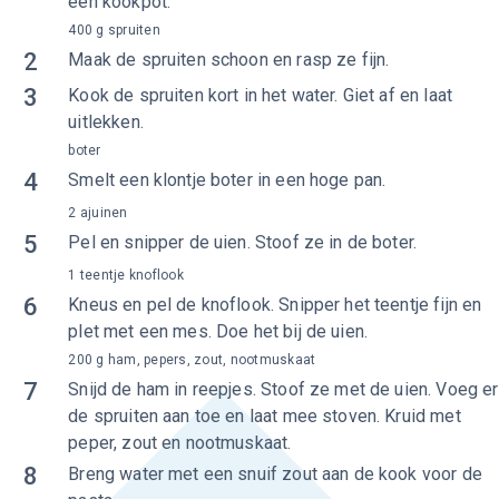
een kookpot.
400 g spruiten
2
Maak de spruiten schoon en rasp ze fijn.
3
Kook de spruiten kort in het water. Giet af en laat
uitlekken.
boter
4
Smelt een klontje boter in een hoge pan.
2 ajuinen
5
Pel en snipper de uien. Stoof ze in de boter.
1 teentje knoflook
6
Kneus en pel de knoflook. Snipper het teentje fijn en
plet met een mes. Doe het bij de uien.
200 g ham, pepers, zout, nootmuskaat
7
Snijd de ham in reepjes. Stoof ze met de uien. Voeg er
de spruiten aan toe en laat mee stoven. Kruid met
peper, zout en nootmuskaat.
8
Breng water met een snuif zout aan de kook voor de