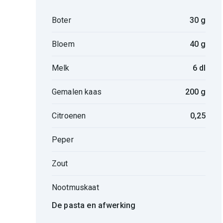
Boter
30 g
Bloem
40 g
Melk
6 dl
Gemalen kaas
200 g
Citroenen
0,25
Peper
Zout
Nootmuskaat
De pasta en afwerking