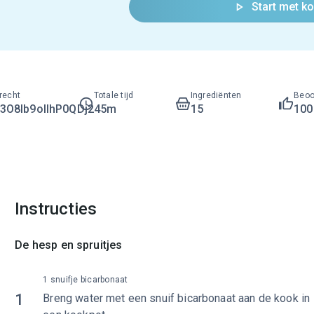
Start met k
recht
Totale tijd
Ingrediënten
Beoo
O8lb9ollhP0QDj2
45m
15
10
Instructies
De hesp en spruitjes
1 snuifje bicarbonaat
1
Breng water met een snuif bicarbonaat aan de kook in