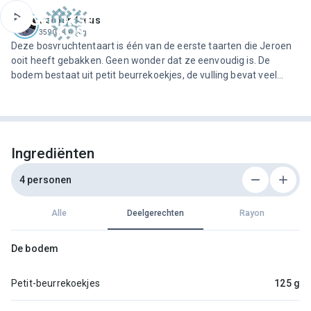
ofdinhoud
Jeroen Meus
3590 recepten
Deze bosvruchtentaart is één van de eerste taarten die Jeroen
ooit heeft gebakken. Geen wonder dat ze eenvoudig is. De
bodem bestaat uit petit beurrekoekjes, de vulling bevat veel
verse kaas en het rode fruit zorgt voor frisheid. Laat de taart na
het bakken goed afkoelen, zodat ze steviger wordt en…
Ingrediënten
4 personen
Alle
Deelgerechten
Rayon
De bodem
Petit-beurrekoekjes
125 g