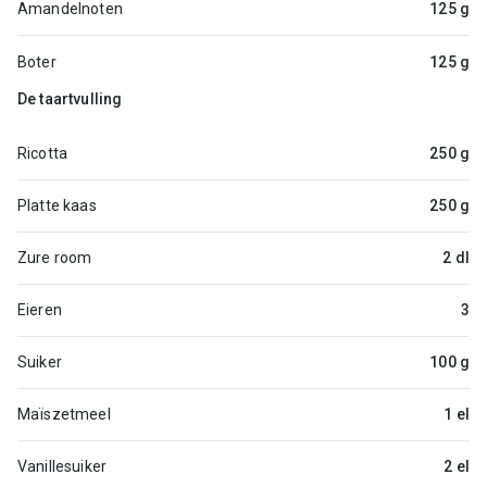
Amandelnoten
125 g
Boter
125 g
De taartvulling
Ricotta
250 g
Platte kaas
250 g
Zure room
2 dl
Eieren
3
Suiker
100 g
Maïszetmeel
1 el
Vanillesuiker
2 el