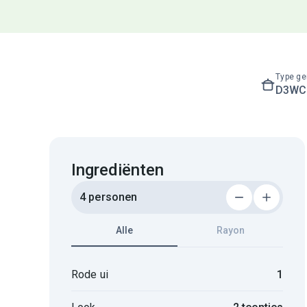
Type ge
D3WC3
Ingrediënten
4 personen
Alle
Rayon
Rode ui
1