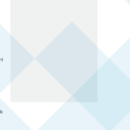
nt
n
lk