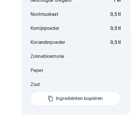
Gedroogde oregano
1 el
Nootmuskaat
0,5 tl
Komijnpoeder
0,5 tl
Korianderpoeder
0,5 tl
Zonnebloemolie
Peper
Zout
Ingrediënten kopiëren