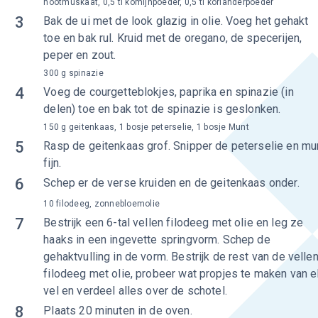
nootmuskaat, 0,5 tl komijnpoeder, 0,5 tl korianderpoeder
3
Bak de ui met de look glazig in olie. Voeg het gehakt
toe en bak rul. Kruid met de oregano, de specerijen,
peper en zout.
300 g spinazie
4
Voeg de courgetteblokjes, paprika en spinazie (in
delen) toe en bak tot de spinazie is geslonken.
150 g geitenkaas, 1 bosje peterselie, 1 bosje Munt
5
Rasp de geitenkaas grof. Snipper de peterselie en mu
fijn.
6
Schep er de verse kruiden en de geitenkaas onder.
10 filodeeg, zonnebloemolie
7
Bestrijk een 6-tal vellen filodeeg met olie en leg ze
haaks in een ingevette springvorm. Schep de
gehaktvulling in de vorm. Bestrijk de rest van de velle
filodeeg met olie, probeer wat propjes te maken van e
vel en verdeel alles over de schotel.
8
Plaats 20 minuten in de oven.