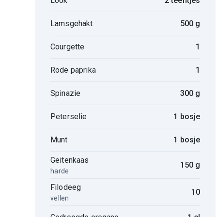
Look
2 teentjes
Lamsgehakt
500 g
Courgette
1
Rode paprika
1
Spinazie
300 g
Peterselie
1 bosje
Munt
1 bosje
Geitenkaas
150 g
harde
Filodeeg
10
vellen