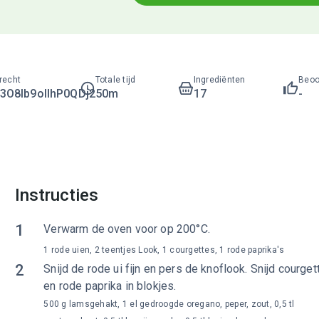
recht
Totale tijd
Ingrediënten
Beoo
O8lb9ollhP0QDj2
50m
17
-
Instructies
1
Verwarm de oven voor op 200°C.
1 rode uien, 2 teentjes Look, 1 courgettes, 1 rode paprika's
2
Snijd de rode ui fijn en pers de knoflook. Snijd courget
en rode paprika in blokjes.
500 g lamsgehakt, 1 el gedroogde oregano, peper, zout, 0,5 tl