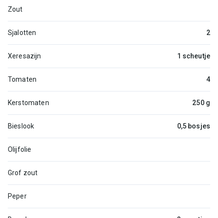
Zout
Sjalotten
2
Xeresazijn
1 scheutje
Tomaten
4
Kerstomaten
250 g
Bieslook
0,5 bosjes
Olijfolie
Grof zout
Peper