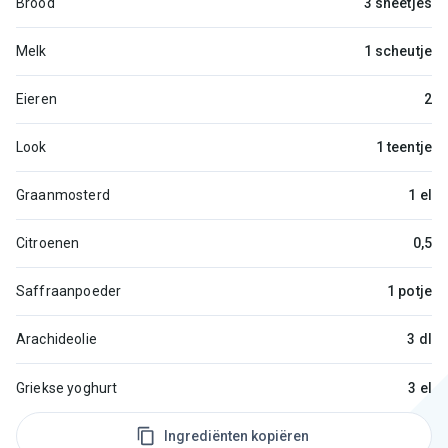
Brood
3 sneetjes
Melk
1 scheutje
Eieren
2
Look
1 teentje
Graanmosterd
1 el
Citroenen
0,5
Saffraanpoeder
1 potje
Arachideolie
3 dl
Griekse yoghurt
3 el
Ingrediënten kopiëren