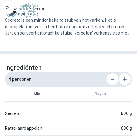
ofdinhoud
Jeroen Meus
3590 recepten
Secreto is een minder bekend stuk van het varken. Het is
doorspekt met vet en heeft daardoor ontzettend veel smaak.
Jeroen serveert dit prachtig stukje ‘vergeten’ varkensvlees met
zomerse garnituren en geplette aardappel.
Ingrediënten
4 personen
Alle
Rayon
Secreto
600 g
Ratte-aardappelen
600 g