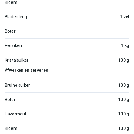
Bloem
Bladerdeeg
1 vel
Boter
Perziken
1 kg
Kristalsuiker
100 g
Afwerken en serveren
Bruine suiker
100 g
Boter
100 g
Havermout
100 g
Bloem
100 g