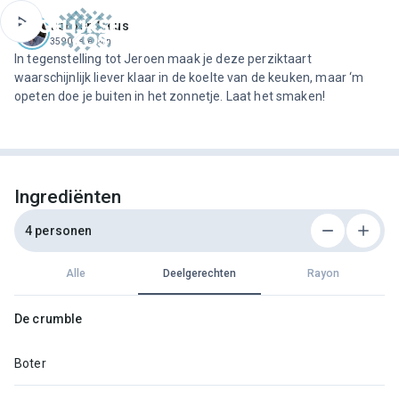
ofdinhoud
Jeroen Meus
3590 recepten
In tegenstelling tot Jeroen maak je deze perziktaart
waarschijnlijk liever klaar in de koelte van de keuken, maar ‘m
opeten doe je buiten in het zonnetje. Laat het smaken!
Ingrediënten
4 personen
Alle
Deelgerechten
Rayon
De crumble
Boter