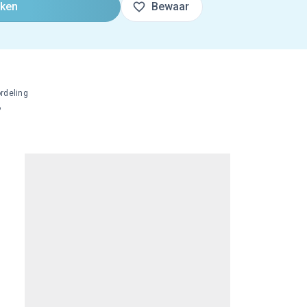
oken
Bewaar
rdeling
%