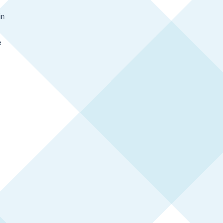
in
e
n