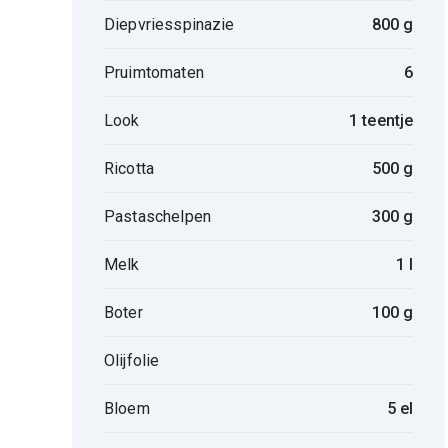
Diepvriesspinazie
800 g
Pruimtomaten
6
Look
1 teentje
Ricotta
500 g
Pastaschelpen
300 g
Melk
1 l
Boter
100 g
Olijfolie
Bloem
5 el