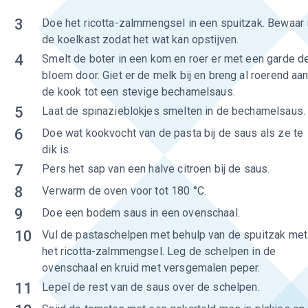
3
Doe het ricotta-zalmmengsel in een spuitzak. Bewaar 
de koelkast zodat het wat kan opstijven.
4
Smelt de boter in een kom en roer er met een garde d
bloem door. Giet er de melk bij en breng al roerend aa
de kook tot een stevige bechamelsaus.
5
Laat de spinazieblokjes smelten in de bechamelsaus.
6
Doe wat kookvocht van de pasta bij de saus als ze te
dik is.
7
Pers het sap van een halve citroen bij de saus.
8
Verwarm de oven voor tot 180 °C.
9
Doe een bodem saus in een ovenschaal.
10
Vul de pastaschelpen met behulp van de spuitzak met
het ricotta-zalmmengsel. Leg de schelpen in de
ovenschaal en kruid met versgemalen peper.
11
Lepel de rest van de saus over de schelpen.