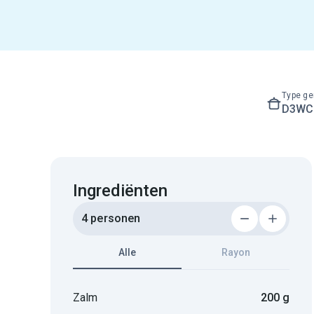
Type ge
D3WC3
Ingrediënten
4 personen
Alle
Rayon
Zalm
200 g