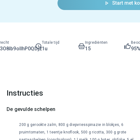
Start met k
recht
Totale tijd
Ingrediënten
Beoo
O8lb9ollhP0QDj2
1u
15
95
Instructies
De gevulde schelpen
200 g gerookte zalm, 800 g diepvriesspinazie in blokjes, 6
pruimtomaten, 1 teentje knoflook, 500 g ricotta, 300 g grote
pastaschelpen (conchiglioni), 1 l melk, 100 g boter, olijfolie, 5 el