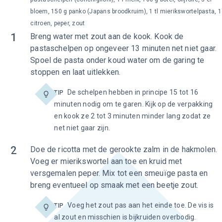
bloem, 150 g panko (Japans broodkruim), 1 tl mierikswortelpasta, 1
citroen, peper, zout
1
Breng water met zout aan de kook. Kook de
pastaschelpen op ongeveer 13 minuten net niet gaar.
Spoel de pasta onder koud water om de garing te
stoppen en laat uitlekken.
De schelpen hebben in principe 15 tot 16
TIP
minuten nodig om te garen. Kijk op de verpakking
en kook ze 2 tot 3 minuten minder lang zodat ze
net niet gaar zijn.
2
Doe de ricotta met de gerookte zalm in de hakmolen.
Voeg er mierikswortel aan toe en kruid met
versgemalen peper. Mix tot een smeuïge pasta en
breng eventueel op smaak met een beetje zout.
Voeg het zout pas aan het einde toe. De vis is
TIP
al zout en misschien is bijkruiden overbodig.