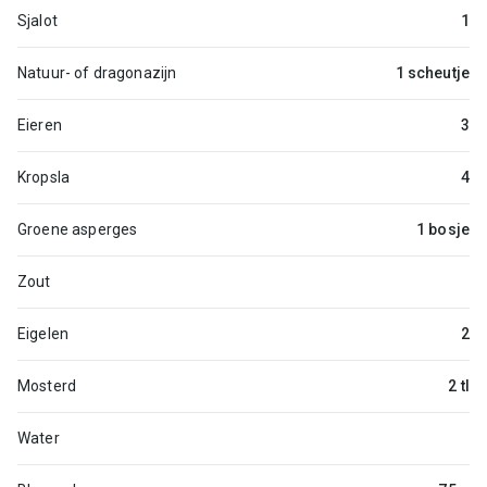
Sjalot
1
Natuur- of dragonazijn
1 scheutje
Eieren
3
Kropsla
4
Groene asperges
1 bosje
Zout
Eigelen
2
Mosterd
2 tl
Water