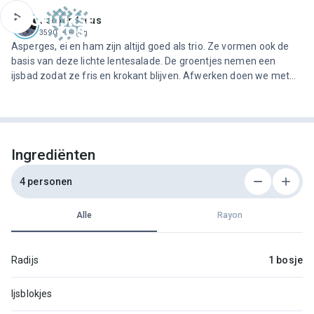
ofdinhoud
Jeroen Meus
3590 recepten
Asperges, ei en ham zijn altijd goed als trio. Ze vormen ook de
basis van deze lichte lentesalade. De groentjes nemen een
ijsbad zodat ze fris en krokant blijven. Afwerken doen we met
een bijzondere dressing: zelfgemaakte mayonaise met blauwe
kaas.
Ingrediënten
4 personen
Alle
Rayon
Radijs
1 bosje
Ijsblokjes