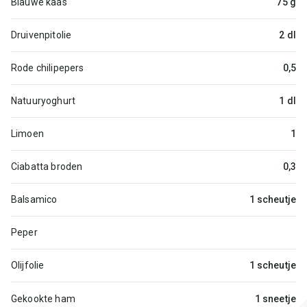
Blauwe kaas
75 g
Druivenpitolie
2 dl
Rode chilipepers
0,5
Natuuryoghurt
1 dl
Limoen
1
Ciabatta broden
0,3
Balsamico
1 scheutje
Peper
Olijfolie
1 scheutje
Gekookte ham
1 sneetje