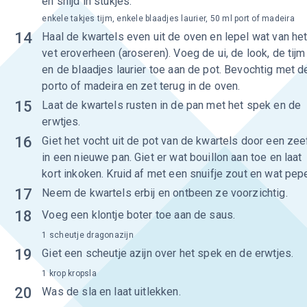
en snijd in stukjes.
enkele takjes tijm, enkele blaadjes laurier, 50 ml port of madeira
14
Haal de kwartels even uit de oven en lepel wat van he
vet eroverheen (aroseren). Voeg de ui, de look, de tijm
en de blaadjes laurier toe aan de pot. Bevochtig met d
porto of madeira en zet terug in de oven.
15
Laat de kwartels rusten in de pan met het spek en de
erwtjes.
16
Giet het vocht uit de pot van de kwartels door een zee
in een nieuwe pan. Giet er wat bouillon aan toe en laat
kort inkoken. Kruid af met een snuifje zout en wat pepe
17
Neem de kwartels erbij en ontbeen ze voorzichtig.
18
Voeg een klontje boter toe aan de saus.
1 scheutje dragonazijn
19
Giet een scheutje azijn over het spek en de erwtjes.
1 krop kropsla
20
Was de sla en laat uitlekken.