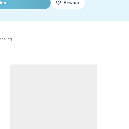
oken
Bewaar
rdeling