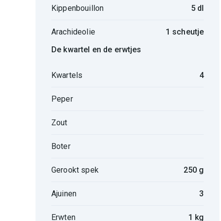
Kippenbouillon
5 dl
Arachideolie
1 scheutje
De kwartel en de erwtjes
Kwartels
4
Peper
Zout
Boter
Gerookt spek
250 g
Ajuinen
3
Erwten
1 kg