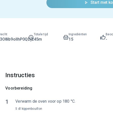
Start met k
recht
Totale tijd
Ingrediënten
Beoo
O8lb9ollhP0QDj2
45m
15
-
Instructies
Voorbereiding
1
Verwarm de oven voor op 180 °C.
5 dl kippenbouillon