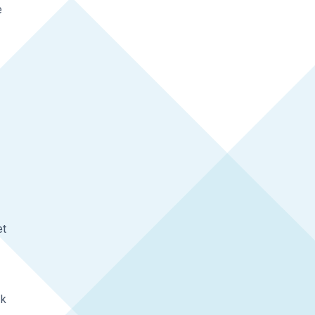
e
et
ok