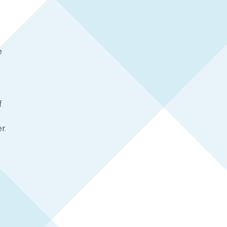
t
e
f
r.