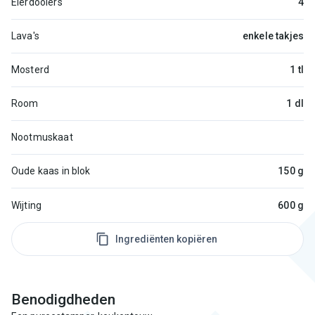
Eierdooiers
4
Lava's
enkele takjes
Mosterd
1 tl
Room
1 dl
Nootmuskaat
Oude kaas in blok
150 g
Wijting
600 g
Ingrediënten kopiëren
Benodigdheden