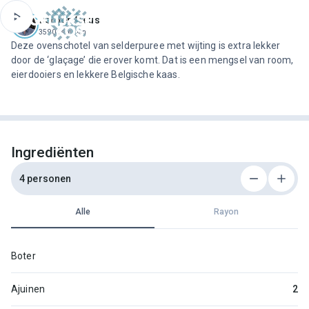
ofdinhoud
Jeroen Meus
3590 recepten
Deze ovenschotel van selderpuree met wijting is extra lekker
door de ‘glaçage’ die erover komt. Dat is een mengsel van room,
eierdooiers en lekkere Belgische kaas.
Ingrediënten
4 personen
Alle
Rayon
Boter
Ajuinen
2