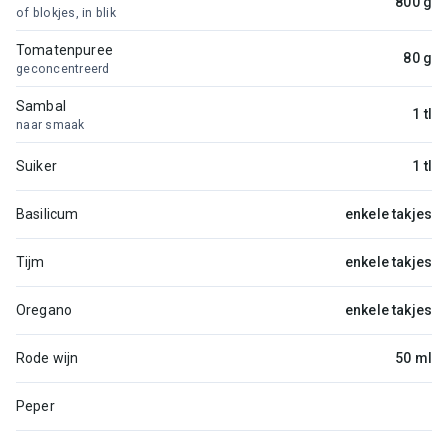
800 g
of blokjes, in blik
Tomatenpuree
80 g
geconcentreerd
Sambal
1 tl
naar smaak
Suiker
1 tl
Basilicum
enkele takjes
Tijm
enkele takjes
Oregano
enkele takjes
Rode wijn
50 ml
Peper