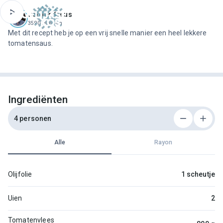
ofdinhoud
Jeroen Meus
3590 recepten
Met dit recept heb je op een vrij snelle manier een heel lekkere
tomatensaus.
Ingrediënten
4 personen
Alle
Rayon
Olijfolie
1 scheutje
Uien
2
Tomatenvlees